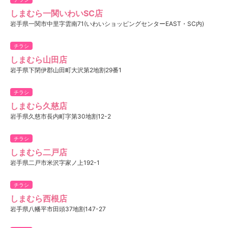
しまむら一関いわいSC店
岩手県一関市中里字雲南71(いわいショッピングセンターEAST・SC内)
チラシ
しまむら山田店
岩手県下閉伊郡山田町大沢第2地割29番1
チラシ
しまむら久慈店
岩手県久慈市長内町字第30地割12-2
チラシ
しまむら二戸店
岩手県二戸市米沢字家ノ上192-1
チラシ
しまむら西根店
岩手県八幡平市田頭37地割147-27