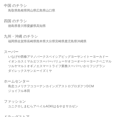
中国 のチラシ
鳥取県
島根県
岡山県
広島県
山口県
四国 のチラシ
徳島県
香川県
愛媛県
高知県
九州・沖縄 のチラシ
福岡県
佐賀県
長崎県
熊本県
大分県
宮崎県
鹿児島県
沖縄県
スーパー
いなげや
西條
アマノパークス
ベイシア
ビッグヨーサン
イトーヨーカドー
イオン
カスミ
マルエツ
スーパーバリュー
ヤオコー
オーケー
ヨークベニマル
ツルヤ
マルト
オギノ
エスマート
ライフ
業務スーパー
いかり
フジグラン
ダイレックス
サンエー
イズミヤ
ホームセンター
島忠
コメリ
ナフコ
コーナン
カインズ
アストロプロダクツ
DCM
ジョイフル本田
ファッション
ユニクロ
しまむら
アベイル
AOKI
はるやま
サカゼン
ドラッグストア