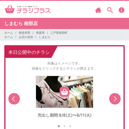
しまむら
南部店
ホーム
都道府県
青森県
三戸郡南部町
ホーム
お店の名前
しまむら
本日公開中のチラシ
画像はイメージです。
画像をクリックするとチラシが開きます。
売出し期間:8/8(土)〜8/11(火)