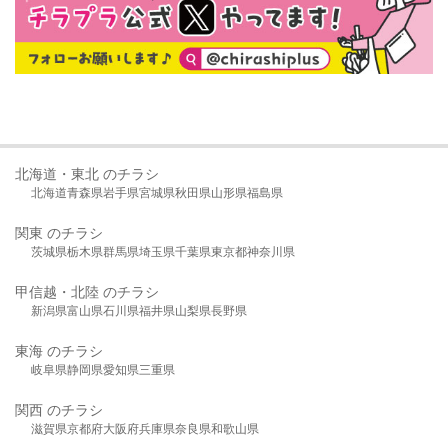
北海道・東北 のチラシ
北海道
青森県
岩手県
宮城県
秋田県
山形県
福島県
関東 のチラシ
茨城県
栃木県
群馬県
埼玉県
千葉県
東京都
神奈川県
甲信越・北陸 のチラシ
新潟県
富山県
石川県
福井県
山梨県
長野県
東海 のチラシ
岐阜県
静岡県
愛知県
三重県
関西 のチラシ
滋賀県
京都府
大阪府
兵庫県
奈良県
和歌山県