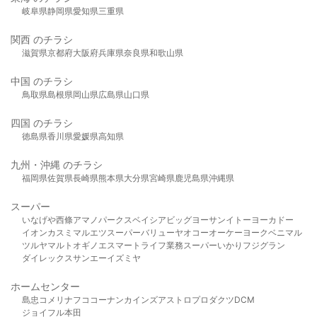
岐阜県
静岡県
愛知県
三重県
関西 のチラシ
滋賀県
京都府
大阪府
兵庫県
奈良県
和歌山県
中国 のチラシ
鳥取県
島根県
岡山県
広島県
山口県
四国 のチラシ
徳島県
香川県
愛媛県
高知県
九州・沖縄 のチラシ
福岡県
佐賀県
長崎県
熊本県
大分県
宮崎県
鹿児島県
沖縄県
スーパー
いなげや
西條
アマノパークス
ベイシア
ビッグヨーサン
イトーヨーカドー
イオン
カスミ
マルエツ
スーパーバリュー
ヤオコー
オーケー
ヨークベニマル
ツルヤ
マルト
オギノ
エスマート
ライフ
業務スーパー
いかり
フジグラン
ダイレックス
サンエー
イズミヤ
ホームセンター
島忠
コメリ
ナフコ
コーナン
カインズ
アストロプロダクツ
DCM
ジョイフル本田