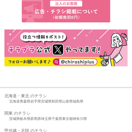
北海道・東北 のチラシ
北海道
青森県
岩手県
宮城県
秋田県
山形県
福島県
関東 のチラシ
茨城県
栃木県
群馬県
埼玉県
千葉県
東京都
神奈川県
甲信越・北陸 のチラシ