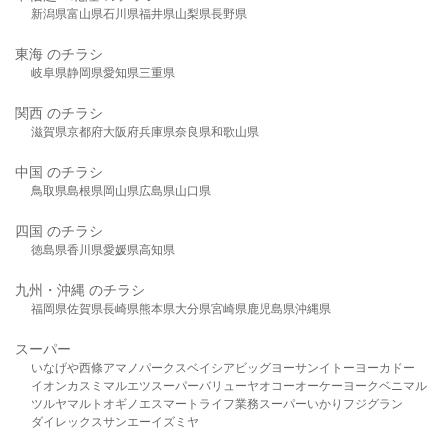
新潟県
富山県
石川県
福井県
山梨県
長野県
東海 のチラシ
岐阜県
静岡県
愛知県
三重県
関西 のチラシ
滋賀県
京都府
大阪府
兵庫県
奈良県
和歌山県
中国 のチラシ
鳥取県
島根県
岡山県
広島県
山口県
四国 のチラシ
徳島県
香川県
愛媛県
高知県
九州・沖縄 のチラシ
福岡県
佐賀県
長崎県
熊本県
大分県
宮崎県
鹿児島県
沖縄県
スーパー
いなげや
西條
アマノパークス
ベイシア
ビッグヨーサン
イトーヨーカドー
イオン
カスミ
マルエツ
スーパーバリュー
ヤオコー
オーケー
ヨークベニマル
ツルヤ
マルト
オギノ
エスマート
ライフ
業務スーパー
いかり
フジグラン
ダイレックス
サンエー
イズミヤ