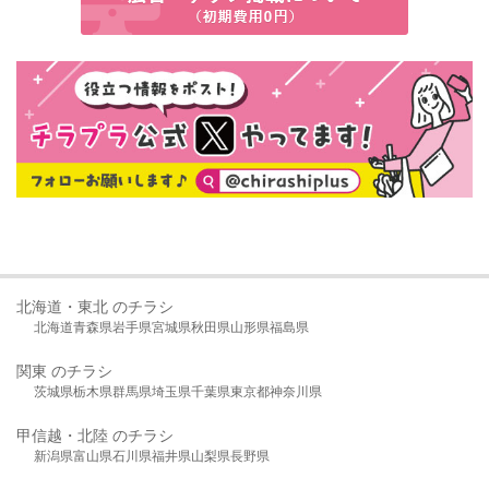
北海道・東北 のチラシ
北海道
青森県
岩手県
宮城県
秋田県
山形県
福島県
関東 のチラシ
茨城県
栃木県
群馬県
埼玉県
千葉県
東京都
神奈川県
甲信越・北陸 のチラシ
新潟県
富山県
石川県
福井県
山梨県
長野県