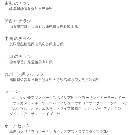
東海 のチラシ
岐阜県
静岡県
愛知県
三重県
関西 のチラシ
滋賀県
京都府
大阪府
兵庫県
奈良県
和歌山県
中国 のチラシ
鳥取県
島根県
岡山県
広島県
山口県
四国 のチラシ
徳島県
香川県
愛媛県
高知県
九州・沖縄 のチラシ
福岡県
佐賀県
長崎県
熊本県
大分県
宮崎県
鹿児島県
沖縄県
スーパー
いなげや
西條
アマノパークス
ベイシア
ビッグヨーサン
イトーヨーカドー
イオン
カスミ
マルエツ
スーパーバリュー
ヤオコー
オーケー
ヨークベニマル
ツルヤ
マルト
オギノ
エスマート
ライフ
業務スーパー
いかり
フジグラン
ダイレックス
サンエー
イズミヤ
ホームセンター
島忠
コメリ
ナフコ
コーナン
カインズ
アストロプロダクツ
DCM