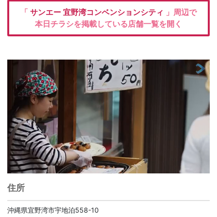
「
サンエー 宜野湾コンベンションシティ
」周辺で
本日チラシを掲載している店舗一覧を開く
住所
沖縄県宜野湾市宇地泊558-10