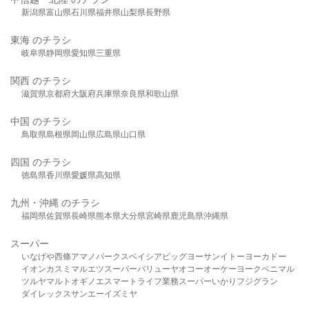
新潟県
富山県
石川県
福井県
山梨県
長野県
東海 のチラシ
岐阜県
静岡県
愛知県
三重県
関西 のチラシ
滋賀県
京都府
大阪府
兵庫県
奈良県
和歌山県
中国 のチラシ
鳥取県
島根県
岡山県
広島県
山口県
四国 のチラシ
徳島県
香川県
愛媛県
高知県
九州・沖縄 のチラシ
福岡県
佐賀県
長崎県
熊本県
大分県
宮崎県
鹿児島県
沖縄県
スーパー
いなげや
西條
アマノパークス
ベイシア
ビッグヨーサン
イトーヨーカドー
イオン
カスミ
マルエツ
スーパーバリュー
ヤオコー
オーケー
ヨークベニマル
ツルヤ
マルト
オギノ
エスマート
ライフ
業務スーパー
いかり
フジグラン
ダイレックス
サンエー
イズミヤ