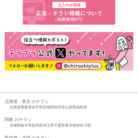
北海道・東北 のチラシ
北海道
青森県
岩手県
宮城県
秋田県
山形県
福島県
関東 のチラシ
茨城県
栃木県
群馬県
埼玉県
千葉県
東京都
神奈川県
甲信越・北陸 のチラシ