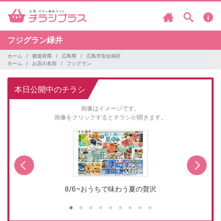
フジグラン緑井
ホーム
都道府県
広島県
広島市安佐南区
ホーム
お店の名前
フジグラン
本日公開中のチラシ
画像はイメージです。
画像をクリックするとチラシが開きます。
8/6~おうちで味わう夏の贅沢