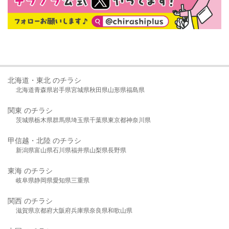
北海道・東北 のチラシ
北海道
青森県
岩手県
宮城県
秋田県
山形県
福島県
関東 のチラシ
茨城県
栃木県
群馬県
埼玉県
千葉県
東京都
神奈川県
甲信越・北陸 のチラシ
新潟県
富山県
石川県
福井県
山梨県
長野県
東海 のチラシ
岐阜県
静岡県
愛知県
三重県
関西 のチラシ
滋賀県
京都府
大阪府
兵庫県
奈良県
和歌山県