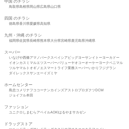
中国 のチラシ
鳥取県
島根県
岡山県
広島県
山口県
四国 のチラシ
徳島県
香川県
愛媛県
高知県
九州・沖縄 のチラシ
福岡県
佐賀県
長崎県
熊本県
大分県
宮崎県
鹿児島県
沖縄県
スーパー
いなげや
西條
アマノパークス
ベイシア
ビッグヨーサン
イトーヨーカドー
イオン
カスミ
マルエツ
スーパーバリュー
ヤオコー
オーケー
ヨークベニマル
ツルヤ
マルト
オギノ
エスマート
ライフ
業務スーパー
いかり
フジグラン
ダイレックス
サンエー
イズミヤ
ホームセンター
島忠
コメリ
ナフコ
コーナン
カインズ
アストロプロダクツ
DCM
ジョイフル本田
ファッション
ユニクロ
しまむら
アベイル
AOKI
はるやま
サカゼン
ドラッグストア