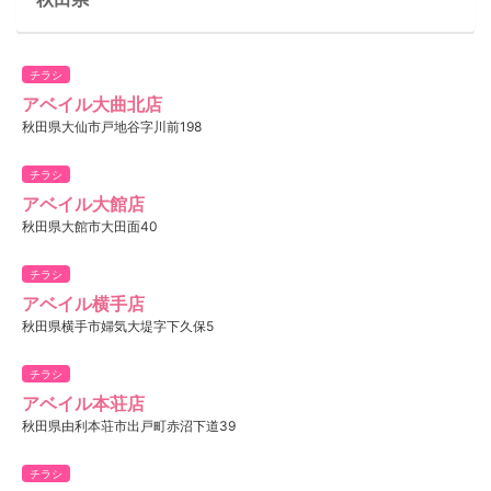
チラシ
アベイル大曲北店
秋田県大仙市戸地谷字川前198
チラシ
アベイル大館店
秋田県大館市大田面40
チラシ
アベイル横手店
秋田県横手市婦気大堤字下久保5
チラシ
アベイル本荘店
秋田県由利本荘市出戸町赤沼下道39
チラシ