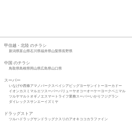
甲信越・北陸 のチラシ
新潟県
富山県
石川県
福井県
山梨県
長野県
中国 のチラシ
鳥取県
島根県
岡山県
広島県
山口県
スーパー
いなげや
西條
アマノパークス
ベイシア
ビッグヨーサン
イトーヨーカドー
イオン
カスミ
マルエツ
スーパーバリュー
ヤオコー
オーケー
ヨークベニマル
ツルヤ
マルト
オギノ
エスマート
ライフ
業務スーパー
いかり
フジグラン
ダイレックス
サンエー
イズミヤ
ドラッグストア
ツルハドラッグ
サンドラッグ
クスリのアオキ
ココカラファイン