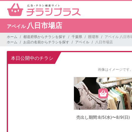
八日市場店
アベイル
ホーム
都道府県からチラシを探す
千葉県
匝瑳市
アベイル 八日市
ホーム
お店の名前からチラシを探す
アベイル
八日市場店
本日公開中のチラシ
画像はイメージです
売出し期間:8/5(水)〜8/9(日)