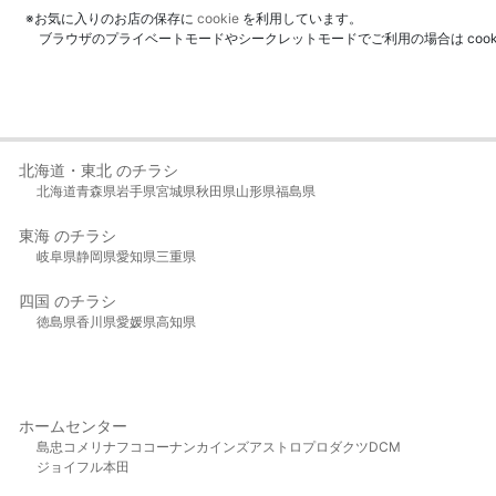
※お気に入りのお店の保存に
cookie
を利用しています。
ブラウザのプライベートモードやシークレットモードでご利用の場合は coo
北海道・東北 のチラシ
北海道
青森県
岩手県
宮城県
秋田県
山形県
福島県
東海 のチラシ
岐阜県
静岡県
愛知県
三重県
四国 のチラシ
徳島県
香川県
愛媛県
高知県
ホームセンター
島忠
コメリ
ナフコ
コーナン
カインズ
アストロプロダクツ
DCM
ジョイフル本田