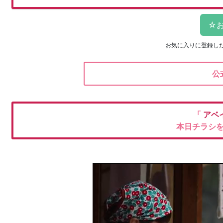
お気に入りに登録し
公
「
アベ
本日チラシ