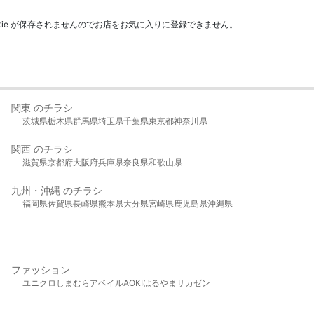
kie が保存されませんのでお店をお気に入りに登録できません。
関東 のチラシ
茨城県
栃木県
群馬県
埼玉県
千葉県
東京都
神奈川県
関西 のチラシ
滋賀県
京都府
大阪府
兵庫県
奈良県
和歌山県
九州・沖縄 のチラシ
福岡県
佐賀県
長崎県
熊本県
大分県
宮崎県
鹿児島県
沖縄県
ファッション
ユニクロ
しまむら
アベイル
AOKI
はるやま
サカゼン