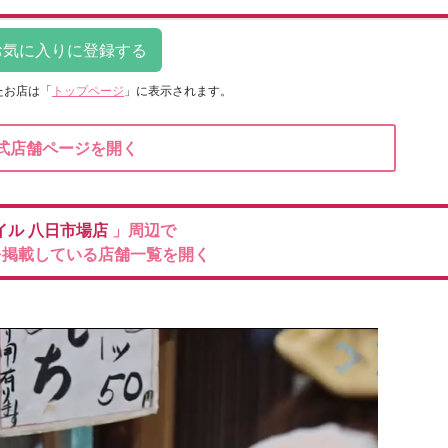
たお店は
「
トップページ
」に表示されます。
式店舗ページを開く
イル
八日市場店
」周辺で
を掲載している店舗一覧を開く