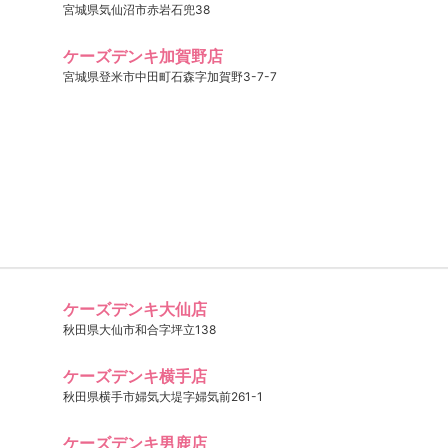
宮城県気仙沼市赤岩石兜38
ケーズデンキ加賀野店
宮城県登米市中田町石森字加賀野3-7-7
ケーズデンキ大仙店
秋田県大仙市和合字坪立138
ケーズデンキ横手店
秋田県横手市婦気大堤字婦気前261-1
ケーズデンキ男鹿店