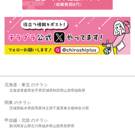
北海道・東北 のチラシ
北海道
青森県
岩手県
宮城県
秋田県
山形県
福島県
関東 のチラシ
茨城県
栃木県
群馬県
埼玉県
千葉県
東京都
神奈川県
甲信越・北陸 のチラシ
新潟県
富山県
石川県
福井県
山梨県
長野県