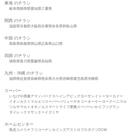
東海 のチラシ
岐阜県
静岡県
愛知県
三重県
関西 のチラシ
滋賀県
京都府
大阪府
兵庫県
奈良県
和歌山県
中国 のチラシ
鳥取県
島根県
岡山県
広島県
山口県
四国 のチラシ
徳島県
香川県
愛媛県
高知県
九州・沖縄 のチラシ
福岡県
佐賀県
長崎県
熊本県
大分県
宮崎県
鹿児島県
沖縄県
スーパー
いなげや
西條
アマノパークス
ベイシア
ビッグヨーサン
イトーヨーカドー
イオン
カスミ
マルエツ
スーパーバリュー
ヤオコー
オーケー
ヨークベニマル
ツルヤ
マルト
オギノ
エスマート
ライフ
業務スーパー
いかり
フジグラン
ダイレックス
サンエー
イズミヤ
ホームセンター
島忠
コメリ
ナフコ
コーナン
カインズ
アストロプロダクツ
DCM