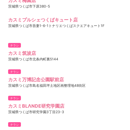
カスミ梅園店
茨城県つくば市下原380-5
カスミプルシェつくばキュート店
茨城県つくば市吾妻1-6-1トナリエつくばスクエアキュート1F
チラシ
カスミ筑波店
茨城県つくば市北条内町裏5144
チラシ
カスミ万博記念公園駅前店
茨城県つくば市島名福田坪土地区画整理地48街区
チラシ
カスミBLΛNDE研究学園店
茨城県つくば市研究学園3丁目23-3
チラシ