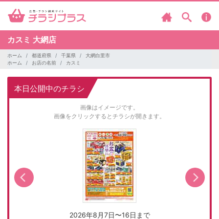
カスミ
大網店
ホーム
都道府県
千葉県
大網白里市
ホーム
お店の名前
カスミ
本日公開中のチラシ
画像はイメージです。
画像をクリックするとチラシが開きます。
2026年8月7日〜16日まで