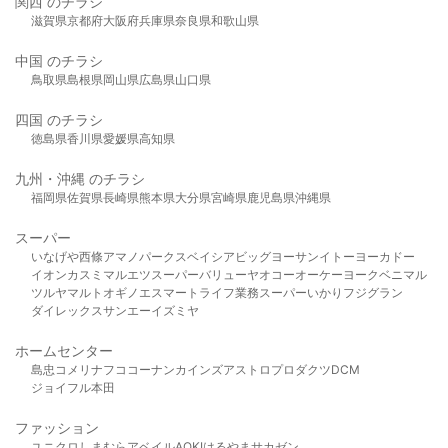
関西 のチラシ
滋賀県
京都府
大阪府
兵庫県
奈良県
和歌山県
中国 のチラシ
鳥取県
島根県
岡山県
広島県
山口県
四国 のチラシ
徳島県
香川県
愛媛県
高知県
九州・沖縄 のチラシ
福岡県
佐賀県
長崎県
熊本県
大分県
宮崎県
鹿児島県
沖縄県
スーパー
いなげや
西條
アマノパークス
ベイシア
ビッグヨーサン
イトーヨーカドー
イオン
カスミ
マルエツ
スーパーバリュー
ヤオコー
オーケー
ヨークベニマル
ツルヤ
マルト
オギノ
エスマート
ライフ
業務スーパー
いかり
フジグラン
ダイレックス
サンエー
イズミヤ
ホームセンター
島忠
コメリ
ナフコ
コーナン
カインズ
アストロプロダクツ
DCM
ジョイフル本田
ファッション
ユニクロ
しまむら
アベイル
AOKI
はるやま
サカゼン