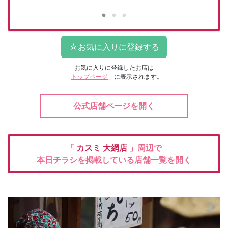
お気に入りに登録したお店は
「
トップページ
」に表示されます。
公式店舗ページを開く
「
カスミ
大網店
」周辺で
本日チラシを掲載している店舗一覧を開く