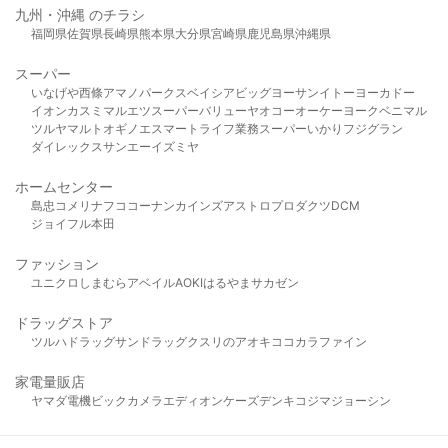
九州・沖縄 のチラシ
福岡県
佐賀県
長崎県
熊本県
大分県
宮崎県
鹿児島県
沖縄県
スーパー
いなげや
西條
アマノパークス
ベイシア
ビッグヨーサン
イトーヨーカドー
イオン
カスミ
マルエツ
スーパーバリュー
ヤオコー
オーケー
ヨークベニマル
ツルヤ
マルト
オギノ
エスマート
ライフ
業務スーパー
いかり
フジグラン
ダイレックス
サンエー
イズミヤ
ホームセンター
島忠
コメリ
ナフコ
コーナン
カインズ
アストロプロダクツ
DCM
ジョイフル本田
ファッション
ユニクロ
しまむら
アベイル
AOKI
はるやま
サカゼン
ドラッグストア
ツルハドラッグ
サンドラッグ
クスリのアオキ
ココカラファイン
家電量販店
ヤマダ電機
ビックカメラ
エディオン
ケーズデンキ
コジマ
ジョーシン