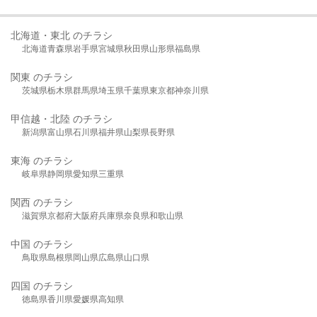
北海道・東北 のチラシ
北海道
青森県
岩手県
宮城県
秋田県
山形県
福島県
関東 のチラシ
茨城県
栃木県
群馬県
埼玉県
千葉県
東京都
神奈川県
甲信越・北陸 のチラシ
新潟県
富山県
石川県
福井県
山梨県
長野県
東海 のチラシ
岐阜県
静岡県
愛知県
三重県
関西 のチラシ
滋賀県
京都府
大阪府
兵庫県
奈良県
和歌山県
中国 のチラシ
鳥取県
島根県
岡山県
広島県
山口県
四国 のチラシ
徳島県
香川県
愛媛県
高知県