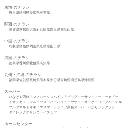
東海 のチラシ
岐阜県
静岡県
愛知県
三重県
関西 のチラシ
滋賀県
京都府
大阪府
兵庫県
奈良県
和歌山県
中国 のチラシ
鳥取県
島根県
岡山県
広島県
山口県
四国 のチラシ
徳島県
香川県
愛媛県
高知県
九州・沖縄 のチラシ
福岡県
佐賀県
長崎県
熊本県
大分県
宮崎県
鹿児島県
沖縄県
スーパー
いなげや
西條
アマノパークス
ベイシア
ビッグヨーサン
イトーヨーカドー
イオン
カスミ
マルエツ
スーパーバリュー
ヤオコー
オーケー
ヨークベニマル
ツルヤ
マルト
オギノ
エスマート
ライフ
業務スーパー
いかり
フジグラン
ダイレックス
サンエー
イズミヤ
ホームセンター