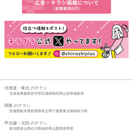
北海道・東北 のチラシ
北海道
青森県
岩手県
宮城県
秋田県
山形県
福島県
関東 のチラシ
茨城県
栃木県
群馬県
埼玉県
千葉県
東京都
神奈川県
甲信越・北陸 のチラシ
新潟県
富山県
石川県
福井県
山梨県
長野県