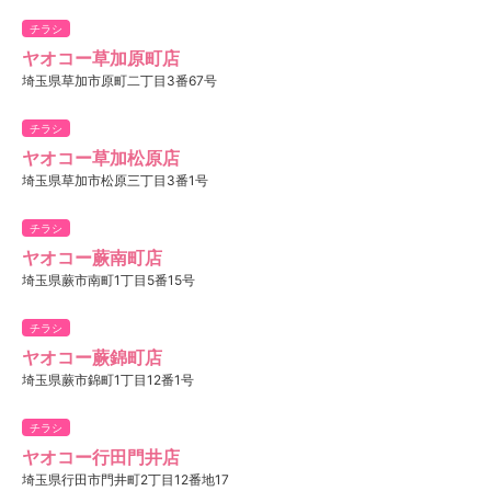
チラシ
ヤオコー草加原町店
埼玉県草加市原町二丁目3番67号
チラシ
ヤオコー草加松原店
埼玉県草加市松原三丁目3番1号
チラシ
ヤオコー蕨南町店
埼玉県蕨市南町1丁目5番15号
チラシ
ヤオコー蕨錦町店
埼玉県蕨市錦町1丁目12番1号
チラシ
ヤオコー行田門井店
埼玉県行田市門井町2丁目12番地17