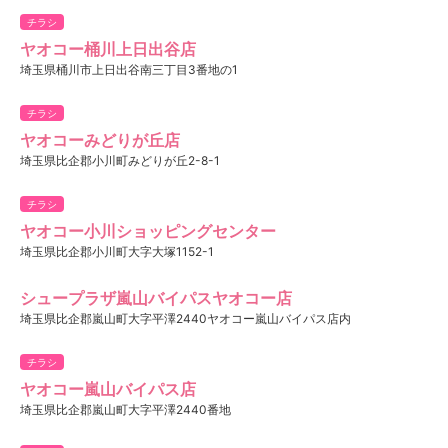
チラシ
ヤオコー桶川上日出谷店
埼玉県桶川市上日出谷南三丁目3番地の1
チラシ
ヤオコーみどりが丘店
埼玉県比企郡小川町みどりが丘2-8-1
チラシ
ヤオコー小川ショッピングセンター
埼玉県比企郡小川町大字大塚1152-1
シュープラザ嵐山バイパスヤオコー店
埼玉県比企郡嵐山町大字平澤2440ヤオコー嵐山バイパス店内
チラシ
ヤオコー嵐山バイパス店
埼玉県比企郡嵐山町大字平澤2440番地