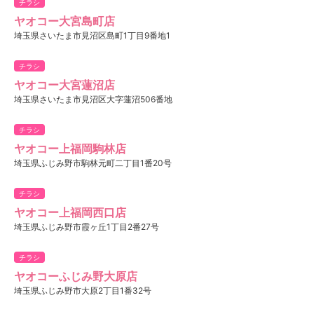
チラシ
ヤオコー大宮島町店
埼玉県さいたま市見沼区島町1丁目9番地1
チラシ
ヤオコー大宮蓮沼店
埼玉県さいたま市見沼区大字蓮沼506番地
チラシ
ヤオコー上福岡駒林店
埼玉県ふじみ野市駒林元町二丁目1番20号
チラシ
ヤオコー上福岡西口店
埼玉県ふじみ野市霞ヶ丘1丁目2番27号
チラシ
ヤオコーふじみ野大原店
埼玉県ふじみ野市大原2丁目1番32号