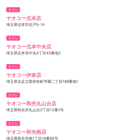
チラシ
ヤオコー北本店
埼玉県北本市石戸5-14
チラシ
ヤオコー北本中央店
埼玉県北本市中央4丁目45番地2
チラシ
ヤオコー伊奈店
埼玉県北足立郡伊奈町学園二丁目188番地1
チラシ
ヤオコー和光丸山台店
埼玉県和光市丸山台3丁目13番1号
チラシ
ヤオコー和光南店
埼玉県和光市南1丁目16番60号