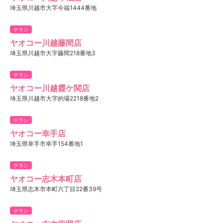
埼玉県川越市大字今福1444番地
チラシ
ヤオコー川越藤間店
埼玉県川越市大字藤間218番地3
チラシ
ヤオコー川越霞ケ関店
埼玉県川越市大字的場2218番地2
チラシ
ヤオコー幸手店
埼玉県幸手市幸手154番地1
チラシ
ヤオコー志木本町店
埼玉県志木市本町六丁目22番39号
チラシ