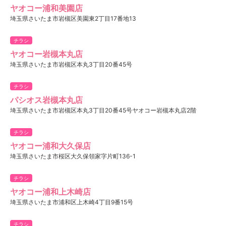
ヤオコー浦和美園店
埼玉県さいたま市岩槻区美園東2丁目17番地13
チラシ
ヤオコー岩槻本丸店
埼玉県さいたま市岩槻区本丸3丁目20番45号
チラシ
パシオス岩槻本丸店
埼玉県さいたま市岩槻区本丸3丁目20番45号ヤオコー岩槻本丸店2階
チラシ
ヤオコー浦和大久保店
埼玉県さいたま市桜区大久保領家字片町136-1
チラシ
ヤオコー浦和上木崎店
埼玉県さいたま市浦和区上木崎4丁目9番15号
チラシ