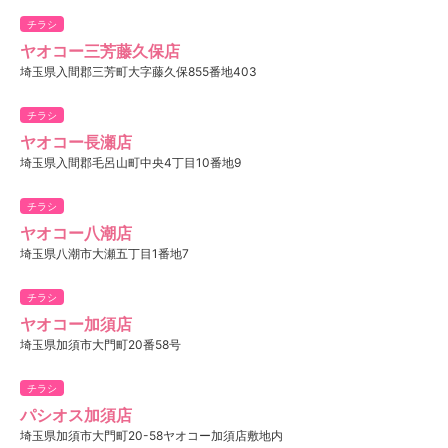
チラシ
ヤオコー三芳藤久保店
埼玉県入間郡三芳町大字藤久保855番地403
チラシ
ヤオコー長瀬店
埼玉県入間郡毛呂山町中央4丁目10番地9
チラシ
ヤオコー八潮店
埼玉県八潮市大瀬五丁目1番地7
チラシ
ヤオコー加須店
埼玉県加須市大門町20番58号
チラシ
パシオス加須店
埼玉県加須市大門町20-58ヤオコー加須店敷地内