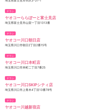
埼玉県富士見市羽沢3-31-1
チラシ
ヤオコーららぽーと富士見店
埼玉県富士見市山室一丁目1313番
チラシ
ヤオコー川口朝日店
埼玉県川口市朝日2丁目2番15号
チラシ
ヤオコー川口本町店
埼玉県川口市本町二丁目7番25
チラシ
ヤオコー川口SKIPシティ店
埼玉県川口市上青木4丁目13番78号
チラシ
ヤオコー川越新宿店