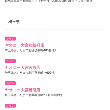
群馬県高崎市高関町303-1ヤオコー高崎高関店B棟セイジョー区画
埼玉県
チラシ
ヤオコー大宮盆栽町店
埼玉県さいたま市北区盆栽町485番地1
チラシ
ヤオコー大宮宮原店
埼玉県さいたま市北区宮原町1-692-1
チラシ
ヤオコー大宮櫛引店
埼玉県さいたま市北区櫛引町2丁目109番地
チラシ