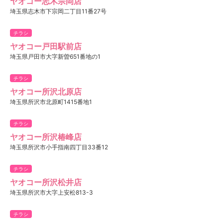
ヤオコー志木宗岡店
埼玉県志木市下宗岡二丁目11番27号
チラシ
ヤオコー戸田駅前店
埼玉県戸田市大字新曽651番地の1
チラシ
ヤオコー所沢北原店
埼玉県所沢市北原町1415番地1
チラシ
ヤオコー所沢椿峰店
埼玉県所沢市小手指南四丁目33番12
チラシ
ヤオコー所沢松井店
埼玉県所沢市大字上安松813-3
チラシ