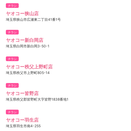
チラシ
ヤオコー狭山店
埼玉県狭山市広瀬東二丁目41番1号
チラシ
ヤオコー新白岡店
埼玉県白岡市新白岡3-50-1
チラシ
ヤオコー秩父上野町店
埼玉県秩父市上野町805-14
チラシ
ヤオコー皆野店
埼玉県秩父郡皆野町大字皆野1838番地1
チラシ
ヤオコー羽生店
埼玉県羽生市南4-255