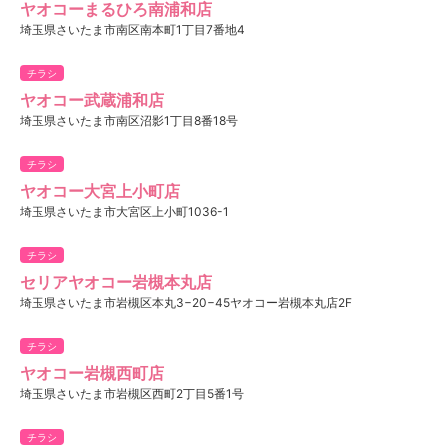
ヤオコーまるひろ南浦和店
埼玉県さいたま市南区南本町1丁目7番地4
チラシ
ヤオコー武蔵浦和店
埼玉県さいたま市南区沼影1丁目8番18号
チラシ
ヤオコー大宮上小町店
埼玉県さいたま市大宮区上小町1036-1
チラシ
セリアヤオコー岩槻本丸店
埼玉県さいたま市岩槻区本丸3−20−45ヤオコー岩槻本丸店2F
チラシ
ヤオコー岩槻西町店
埼玉県さいたま市岩槻区西町2丁目5番1号
チラシ