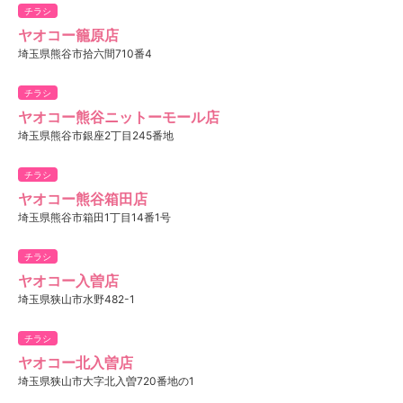
チラシ
ヤオコー籠原店
埼玉県熊谷市拾六間710番4
チラシ
ヤオコー熊谷ニットーモール店
埼玉県熊谷市銀座2丁目245番地
チラシ
ヤオコー熊谷箱田店
埼玉県熊谷市箱田1丁目14番1号
チラシ
ヤオコー入曽店
埼玉県狭山市水野482-1
チラシ
ヤオコー北入曽店
埼玉県狭山市大字北入曽720番地の1