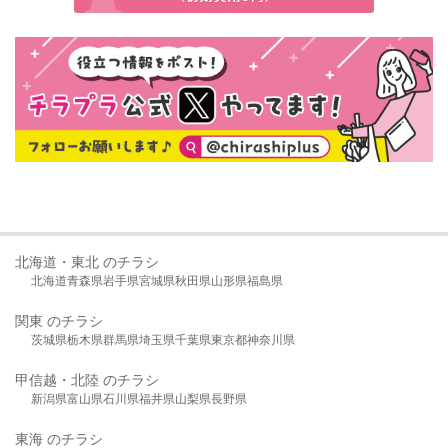
北海道・東北 のチラシ
北海道
青森県
岩手県
宮城県
秋田県
山形県
福島県
関東 のチラシ
茨城県
栃木県
群馬県
埼玉県
千葉県
東京都
神奈川県
甲信越・北陸 のチラシ
新潟県
富山県
石川県
福井県
山梨県
長野県
東海 のチラシ