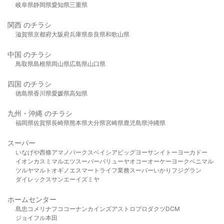
岐阜県
静岡県
愛知県
三重県
関西 のチラシ
滋賀県
京都府
大阪府
兵庫県
奈良県
和歌山県
中国 のチラシ
鳥取県
島根県
岡山県
広島県
山口県
四国 のチラシ
徳島県
香川県
愛媛県
高知県
九州・沖縄 のチラシ
福岡県
佐賀県
長崎県
熊本県
大分県
宮崎県
鹿児島県
沖縄県
スーパー
いなげや
西條
アマノパークス
ベイシア
ビッグヨーサン
イトーヨーカドー
イオン
カスミ
マルエツ
スーパーバリュー
ヤオコー
オーケー
ヨークベニマル
ツルヤ
マルト
オギノ
エスマート
ライフ
業務スーパー
いかり
フジグラン
ダイレックス
サンエー
イズミヤ
ホームセンター
島忠
コメリ
ナフコ
コーナン
カインズ
アストロプロダクツ
DCM
ジョイフル本田