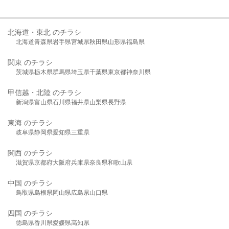
北海道・東北 のチラシ
北海道
青森県
岩手県
宮城県
秋田県
山形県
福島県
関東 のチラシ
茨城県
栃木県
群馬県
埼玉県
千葉県
東京都
神奈川県
甲信越・北陸 のチラシ
新潟県
富山県
石川県
福井県
山梨県
長野県
東海 のチラシ
岐阜県
静岡県
愛知県
三重県
関西 のチラシ
滋賀県
京都府
大阪府
兵庫県
奈良県
和歌山県
中国 のチラシ
鳥取県
島根県
岡山県
広島県
山口県
四国 のチラシ
徳島県
香川県
愛媛県
高知県