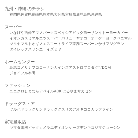
九州・沖縄 のチラシ
福岡県
佐賀県
長崎県
熊本県
大分県
宮崎県
鹿児島県
沖縄県
スーパー
いなげや
西條
アマノパークス
ベイシア
ビッグヨーサン
イトーヨーカドー
イオン
カスミ
マルエツ
スーパーバリュー
ヤオコー
オーケー
ヨークベニマル
ツルヤ
マルト
オギノ
エスマート
ライフ
業務スーパー
いかり
フジグラン
ダイレックス
サンエー
イズミヤ
ホームセンター
島忠
コメリ
ナフコ
コーナン
カインズ
アストロプロダクツ
DCM
ジョイフル本田
ファッション
ユニクロ
しまむら
アベイル
AOKI
はるやま
サカゼン
ドラッグストア
ツルハドラッグ
サンドラッグ
クスリのアオキ
ココカラファイン
家電量販店
ヤマダ電機
ビックカメラ
エディオン
ケーズデンキ
コジマ
ジョーシン