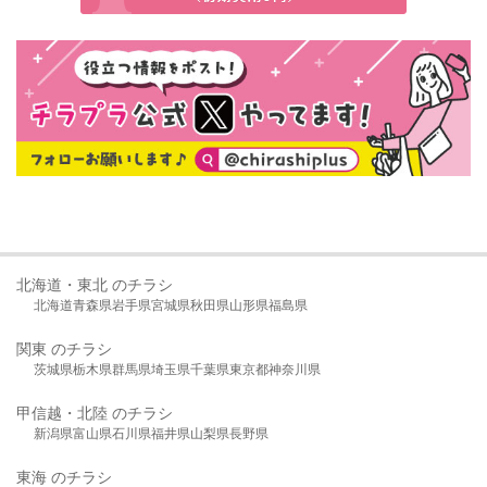
北海道・東北 のチラシ
北海道
青森県
岩手県
宮城県
秋田県
山形県
福島県
関東 のチラシ
茨城県
栃木県
群馬県
埼玉県
千葉県
東京都
神奈川県
甲信越・北陸 のチラシ
新潟県
富山県
石川県
福井県
山梨県
長野県
東海 のチラシ