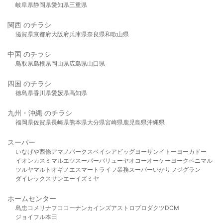
岐阜県
静岡県
愛知県
三重県
関西 のチラシ
滋賀県
京都府
大阪府
兵庫県
奈良県
和歌山県
中国 のチラシ
鳥取県
島根県
岡山県
広島県
山口県
四国 のチラシ
徳島県
香川県
愛媛県
高知県
九州・沖縄 のチラシ
福岡県
佐賀県
長崎県
熊本県
大分県
宮崎県
鹿児島県
沖縄県
スーパー
いなげや
西條
アマノパークス
ベイシア
ビッグヨーサン
イトーヨーカドー
イオン
カスミ
マルエツ
スーパーバリュー
ヤオコー
オーケー
ヨークベニマル
ツルヤ
マルト
オギノ
エスマート
ライフ
業務スーパー
いかり
フジグラン
ダイレックス
サンエー
イズミヤ
ホームセンター
島忠
コメリ
ナフコ
コーナン
カインズ
アストロプロダクツ
DCM
ジョイフル本田