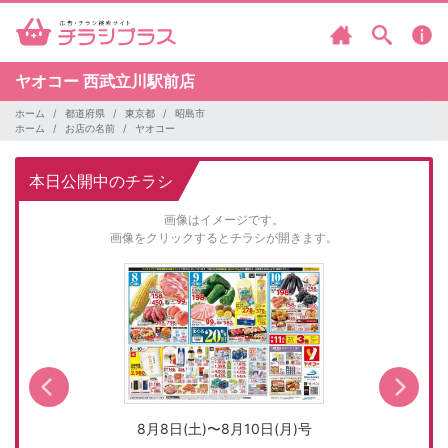
ヤオコー
西武立川駅前店
ホーム
都道府県
東京都
昭島市
ホーム
お店の名前
ヤオコー
本日公開中のチラシ
画像はイメージです。
画像をクリックするとチラシが開きます。
8月8日(土)〜8月10日(月)号