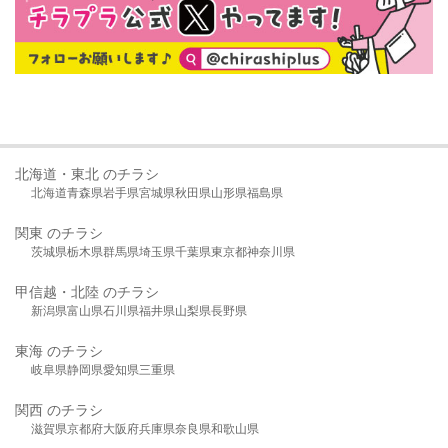
北海道・東北 のチラシ
北海道
青森県
岩手県
宮城県
秋田県
山形県
福島県
関東 のチラシ
茨城県
栃木県
群馬県
埼玉県
千葉県
東京都
神奈川県
甲信越・北陸 のチラシ
新潟県
富山県
石川県
福井県
山梨県
長野県
東海 のチラシ
岐阜県
静岡県
愛知県
三重県
関西 のチラシ
滋賀県
京都府
大阪府
兵庫県
奈良県
和歌山県