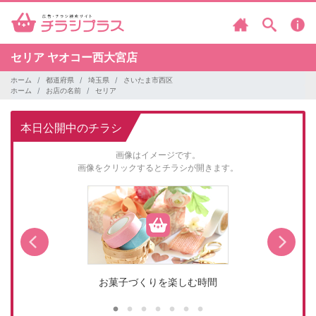
セリア
ヤオコー西大宮店
ホーム
都道府県
埼玉県
さいたま市西区
ホーム
お店の名前
セリア
本日公開中のチラシ
画像はイメージです。
画像をクリックするとチラシが開きます。
お菓子づくりを楽しむ時間