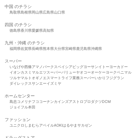
中国 のチラシ
鳥取県
島根県
岡山県
広島県
山口県
四国 のチラシ
徳島県
香川県
愛媛県
高知県
九州・沖縄 のチラシ
福岡県
佐賀県
長崎県
熊本県
大分県
宮崎県
鹿児島県
沖縄県
スーパー
いなげや
西條
アマノパークス
ベイシア
ビッグヨーサン
イトーヨーカドー
イオン
カスミ
マルエツ
スーパーバリュー
ヤオコー
オーケー
ヨークベニマル
ツルヤ
マルト
オギノ
エスマート
ライフ
業務スーパー
いかり
フジグラン
ダイレックス
サンエー
イズミヤ
ホームセンター
島忠
コメリ
ナフコ
コーナン
カインズ
アストロプロダクツ
DCM
ジョイフル本田
ファッション
ユニクロ
しまむら
アベイル
AOKI
はるやま
サカゼン
ドラッグストア