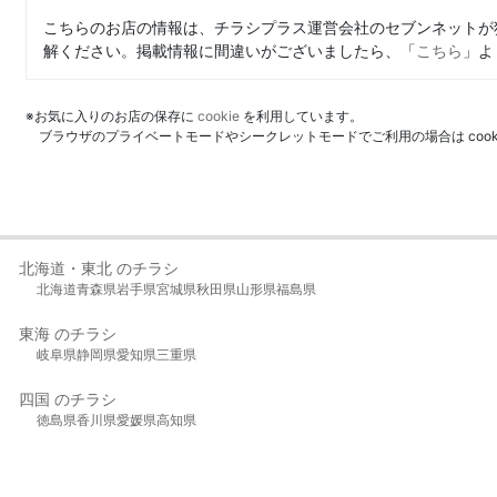
こちらのお店の情報は、チラシプラス運営会社のセブンネットが
解ください。掲載情報に間違いがございましたら、「
こちら
」よ
※お気に入りのお店の保存に
cookie
を利用しています。
ブラウザのプライベートモードやシークレットモードでご利用の場合は coo
北海道・東北 のチラシ
北海道
青森県
岩手県
宮城県
秋田県
山形県
福島県
東海 のチラシ
岐阜県
静岡県
愛知県
三重県
四国 のチラシ
徳島県
香川県
愛媛県
高知県