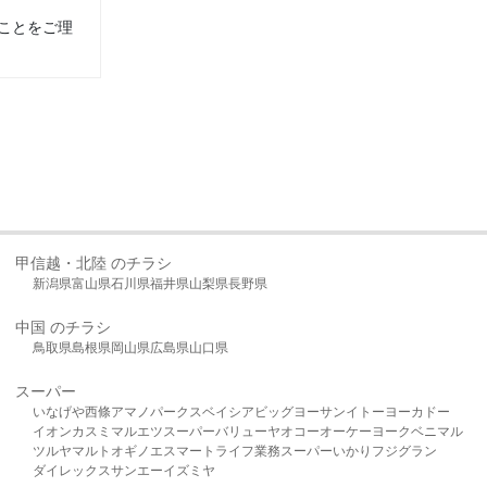
ことをご理
甲信越・北陸 のチラシ
新潟県
富山県
石川県
福井県
山梨県
長野県
中国 のチラシ
鳥取県
島根県
岡山県
広島県
山口県
スーパー
いなげや
西條
アマノパークス
ベイシア
ビッグヨーサン
イトーヨーカドー
イオン
カスミ
マルエツ
スーパーバリュー
ヤオコー
オーケー
ヨークベニマル
ツルヤ
マルト
オギノ
エスマート
ライフ
業務スーパー
いかり
フジグラン
ダイレックス
サンエー
イズミヤ