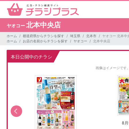
北本中央店
ヤオコー
ホーム
都道府県からチラシを探す
埼玉県
北本市
ヤオコー 北本中
ホーム
お店の名前からチラシを探す
ヤオコー
北本中央店
本日公開中のチラシ
画像はイメージです
8月