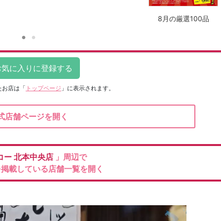
8月の厳選100品
たお店は
「
トップページ
」に表示されます。
式店舗ページを開く
コー
北本中央店
」周辺で
を掲載している店舗一覧を開く