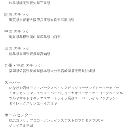
岐阜県
静岡県
愛知県
三重県
関西 のチラシ
滋賀県
京都府
大阪府
兵庫県
奈良県
和歌山県
中国 のチラシ
鳥取県
島根県
岡山県
広島県
山口県
四国 のチラシ
徳島県
香川県
愛媛県
高知県
九州・沖縄 のチラシ
福岡県
佐賀県
長崎県
熊本県
大分県
宮崎県
鹿児島県
沖縄県
スーパー
いなげや
西條
アマノパークス
ベイシア
ビッグヨーサン
イトーヨーカドー
イオン
カスミ
マルエツ
スーパーバリュー
ヤオコー
オーケー
ヨークベニマル
ツルヤ
マルト
オギノ
エスマート
ライフ
業務スーパー
いかり
フジグラン
ダイレックス
サンエー
イズミヤ
ホームセンター
島忠
コメリ
ナフコ
コーナン
カインズ
アストロプロダクツ
DCM
ジョイフル本田