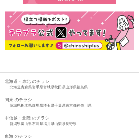
北海道・東北 のチラシ
北海道
青森県
岩手県
宮城県
秋田県
山形県
福島県
関東 のチラシ
茨城県
栃木県
群馬県
埼玉県
千葉県
東京都
神奈川県
甲信越・北陸 のチラシ
新潟県
富山県
石川県
福井県
山梨県
長野県
東海 のチラシ