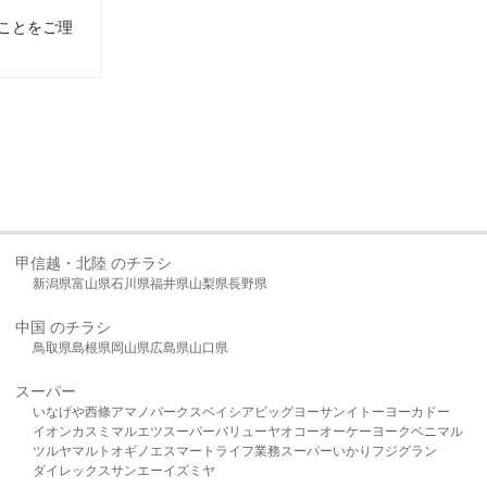
ことをご理
甲信越・北陸 のチラシ
新潟県
富山県
石川県
福井県
山梨県
長野県
中国 のチラシ
鳥取県
島根県
岡山県
広島県
山口県
スーパー
いなげや
西條
アマノパークス
ベイシア
ビッグヨーサン
イトーヨーカドー
イオン
カスミ
マルエツ
スーパーバリュー
ヤオコー
オーケー
ヨークベニマル
ツルヤ
マルト
オギノ
エスマート
ライフ
業務スーパー
いかり
フジグラン
ダイレックス
サンエー
イズミヤ