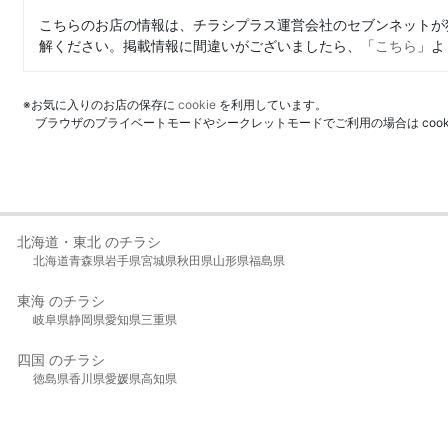
こちらのお店の情報は、チラシプラス運営会社のセブンネットが
解ください。掲載情報に間違いがございましたら、「
こちら
」よ
※お気に入りのお店の保存に
cookie
を利用しています。
ブラウザのプライベートモードやシークレットモードでご利用の場合は coo
北海道・東北 のチラシ
北海道
青森県
岩手県
宮城県
秋田県
山形県
福島県
東海 のチラシ
岐阜県
静岡県
愛知県
三重県
四国 のチラシ
徳島県
香川県
愛媛県
高知県