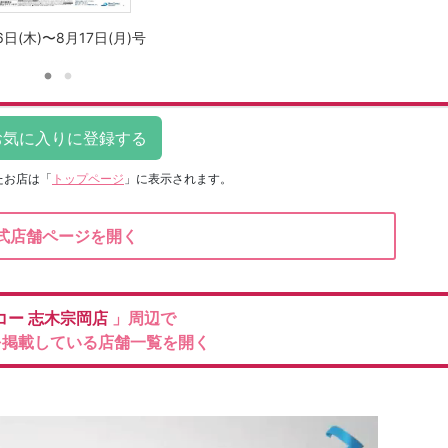
6日(木)〜8月17日(月)号
たお店は
「
トップページ
」に表示されます。
式店舗ページを開く
コー
志木宗岡店
」周辺で
を掲載している店舗一覧を開く