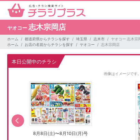
志木宗岡店
ヤオコー
ホーム
都道府県からチラシを探す
埼玉県
志木市
ヤオコー 志木宗
ホーム
お店の名前からチラシを探す
ヤオコー
志木宗岡店
本日公開中のチラシ
画像はイメージです
8月8日(土)〜8月10日(月)号