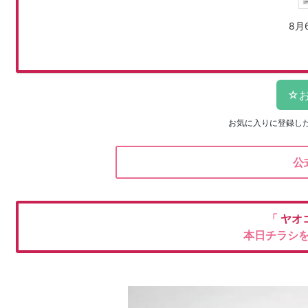
8月
お気に入りに登録し
公
「
ヤオ
本日チラシ