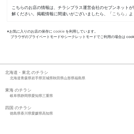
こちらのお店の情報は、チラシプラス運営会社のセブンネットが
解ください。掲載情報に間違いがございましたら、「
こちら
」よ
※お気に入りのお店の保存に
cookie
を利用しています。
ブラウザのプライベートモードやシークレットモードでご利用の場合は coo
北海道・東北 のチラシ
北海道
青森県
岩手県
宮城県
秋田県
山形県
福島県
東海 のチラシ
岐阜県
静岡県
愛知県
三重県
四国 のチラシ
徳島県
香川県
愛媛県
高知県