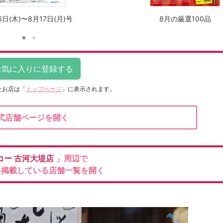
6日(木)〜8月17日(月)号
8月の厳選100品
たお店は
「
トップページ
」に表示されます。
式店舗ページを開く
コー
古河大堤店
」周辺で
を掲載している店舗一覧を開く