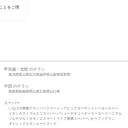
ことをご理
甲信越・北陸 のチラシ
新潟県
富山県
石川県
福井県
山梨県
長野県
中国 のチラシ
鳥取県
島根県
岡山県
広島県
山口県
スーパー
いなげや
西條
アマノパークス
ベイシア
ビッグヨーサン
イトーヨーカドー
イオン
カスミ
マルエツ
スーパーバリュー
ヤオコー
オーケー
ヨークベニマル
ツルヤ
マルト
オギノ
エスマート
ライフ
業務スーパー
いかり
フジグラン
ダイレックス
サンエー
イズミヤ