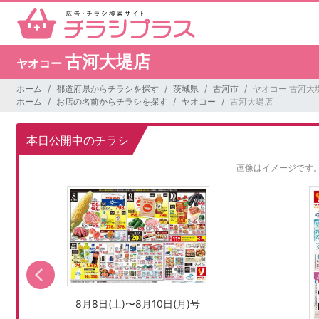
古河大堤店
ヤオコー
ホーム
都道府県からチラシを探す
茨城県
古河市
ヤオコー 古河大
ホーム
お店の名前からチラシを探す
ヤオコー
古河大堤店
本日公開中のチラシ
画像はイメージです
8月8日(土)〜8月10日(月)号