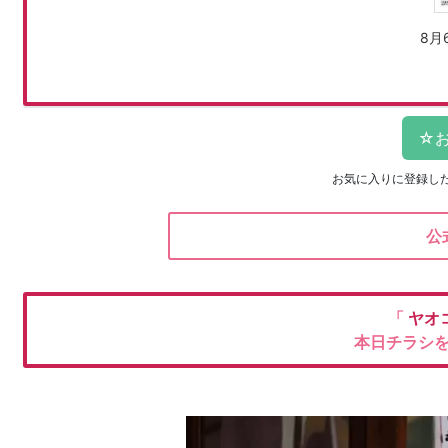
8月
お気に入りに登録し
公
「
ヤオ
本日チラシ