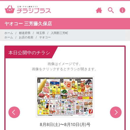
ヤオコー
三芳藤久保店
ホーム
都道府県
埼玉県
入間郡三芳町
ホーム
お店の名前
ヤオコー
本日公開中のチラシ
画像はイメージです。
画像をクリックするとチラシが開きます。
8月8日(土)〜8月10日(月)号