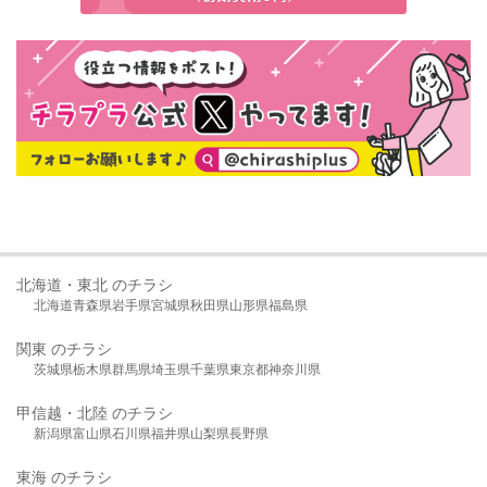
北海道・東北 のチラシ
北海道
青森県
岩手県
宮城県
秋田県
山形県
福島県
関東 のチラシ
茨城県
栃木県
群馬県
埼玉県
千葉県
東京都
神奈川県
甲信越・北陸 のチラシ
新潟県
富山県
石川県
福井県
山梨県
長野県
東海 のチラシ