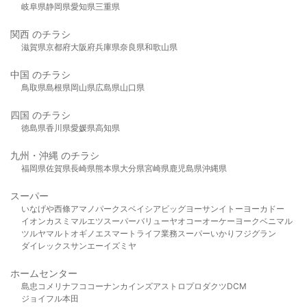
岐阜県
静岡県
愛知県
三重県
関西 のチラシ
滋賀県
京都府
大阪府
兵庫県
奈良県
和歌山県
中国 のチラシ
鳥取県
島根県
岡山県
広島県
山口県
四国 のチラシ
徳島県
香川県
愛媛県
高知県
九州・沖縄 のチラシ
福岡県
佐賀県
長崎県
熊本県
大分県
宮崎県
鹿児島県
沖縄県
スーパー
いなげや
西條
アマノパークス
ベイシア
ビッグヨーサン
イトーヨーカドー
イオン
カスミ
マルエツ
スーパーバリュー
ヤオコー
オーケー
ヨークベニマル
ツルヤ
マルト
オギノ
エスマート
ライフ
業務スーパー
いかり
フジグラン
ダイレックス
サンエー
イズミヤ
ホームセンター
島忠
コメリ
ナフコ
コーナン
カインズ
アストロプロダクツ
DCM
ジョイフル本田