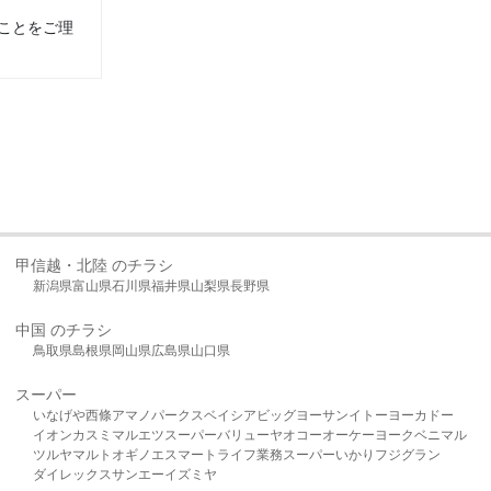
ことをご理
甲信越・北陸 のチラシ
新潟県
富山県
石川県
福井県
山梨県
長野県
中国 のチラシ
鳥取県
島根県
岡山県
広島県
山口県
スーパー
いなげや
西條
アマノパークス
ベイシア
ビッグヨーサン
イトーヨーカドー
イオン
カスミ
マルエツ
スーパーバリュー
ヤオコー
オーケー
ヨークベニマル
ツルヤ
マルト
オギノ
エスマート
ライフ
業務スーパー
いかり
フジグラン
ダイレックス
サンエー
イズミヤ