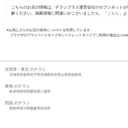
こちらのお店の情報は、チラシプラス運営会社のセブンネットが
解ください。掲載情報に間違いがございましたら、「
こちら
」よ
※お気に入りのお店の保存に
cookie
を利用しています。
ブラウザのプライベートモードやシークレットモードでご利用の場合は coo
北海道・東北 のチラシ
北海道
青森県
岩手県
宮城県
秋田県
山形県
福島県
東海 のチラシ
岐阜県
静岡県
愛知県
三重県
四国 のチラシ
徳島県
香川県
愛媛県
高知県