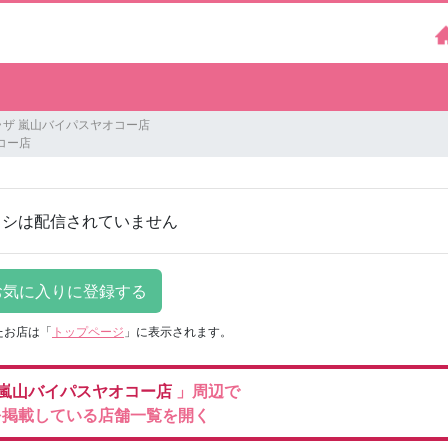
ラザ 嵐山バイパスヤオコー店
コー店
ラシは配信されていません
たお店は
「
トップページ
」に表示されます。
嵐山バイパスヤオコー店
」周辺で
を掲載している店舗一覧を開く