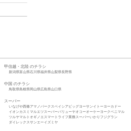
甲信越・北陸 のチラシ
新潟県
富山県
石川県
福井県
山梨県
長野県
中国 のチラシ
鳥取県
島根県
岡山県
広島県
山口県
スーパー
いなげや
西條
アマノパークス
ベイシア
ビッグヨーサン
イトーヨーカドー
イオン
カスミ
マルエツ
スーパーバリュー
ヤオコー
オーケー
ヨークベニマル
ツルヤ
マルト
オギノ
エスマート
ライフ
業務スーパー
いかり
フジグラン
ダイレックス
サンエー
イズミヤ