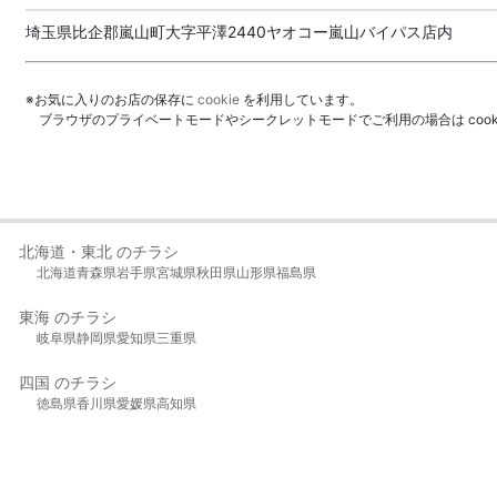
埼玉県比企郡嵐山町大字平澤2440ヤオコー嵐山バイパス店内
※お気に入りのお店の保存に
cookie
を利用しています。
ブラウザのプライベートモードやシークレットモードでご利用の場合は coo
北海道・東北 のチラシ
北海道
青森県
岩手県
宮城県
秋田県
山形県
福島県
東海 のチラシ
岐阜県
静岡県
愛知県
三重県
四国 のチラシ
徳島県
香川県
愛媛県
高知県