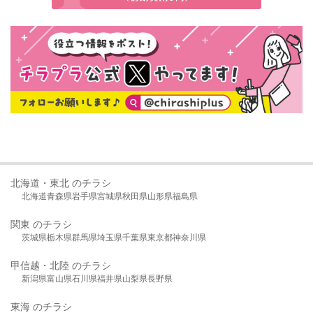
北海道・東北 のチラシ
北海道
青森県
岩手県
宮城県
秋田県
山形県
福島県
関東 のチラシ
茨城県
栃木県
群馬県
埼玉県
千葉県
東京都
神奈川県
甲信越・北陸 のチラシ
新潟県
富山県
石川県
福井県
山梨県
長野県
東海 のチラシ