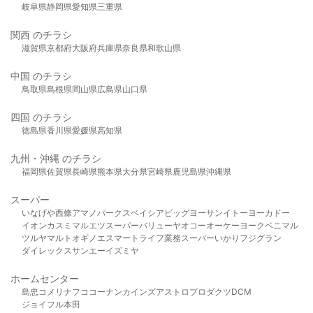
岐阜県
静岡県
愛知県
三重県
関西 のチラシ
滋賀県
京都府
大阪府
兵庫県
奈良県
和歌山県
中国 のチラシ
鳥取県
島根県
岡山県
広島県
山口県
四国 のチラシ
徳島県
香川県
愛媛県
高知県
九州・沖縄 のチラシ
福岡県
佐賀県
長崎県
熊本県
大分県
宮崎県
鹿児島県
沖縄県
スーパー
いなげや
西條
アマノパークス
ベイシア
ビッグヨーサン
イトーヨーカドー
イオン
カスミ
マルエツ
スーパーバリュー
ヤオコー
オーケー
ヨークベニマル
ツルヤ
マルト
オギノ
エスマート
ライフ
業務スーパー
いかり
フジグラン
ダイレックス
サンエー
イズミヤ
ホームセンター
島忠
コメリ
ナフコ
コーナン
カインズ
アストロプロダクツ
DCM
ジョイフル本田