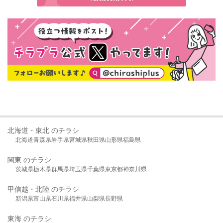
北海道・東北 のチラシ
北海道
青森県
岩手県
宮城県
秋田県
山形県
福島県
関東 のチラシ
茨城県
栃木県
群馬県
埼玉県
千葉県
東京都
神奈川県
甲信越・北陸 のチラシ
新潟県
富山県
石川県
福井県
山梨県
長野県
東海 のチラシ