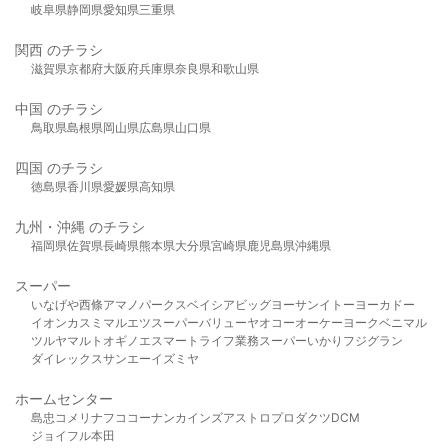
岐阜県
静岡県
愛知県
三重県
関西 のチラシ
滋賀県
京都府
大阪府
兵庫県
奈良県
和歌山県
中国 のチラシ
鳥取県
島根県
岡山県
広島県
山口県
四国 のチラシ
徳島県
香川県
愛媛県
高知県
九州・沖縄 のチラシ
福岡県
佐賀県
長崎県
熊本県
大分県
宮崎県
鹿児島県
沖縄県
スーパー
いなげや
西條
アマノパークス
ベイシア
ビッグヨーサン
イトーヨーカドー
イオン
カスミ
マルエツ
スーパーバリュー
ヤオコー
オーケー
ヨークベニマル
ツルヤ
マルト
オギノ
エスマート
ライフ
業務スーパー
いかり
フジグラン
ダイレックス
サンエー
イズミヤ
ホームセンター
島忠
コメリ
ナフコ
コーナン
カインズ
アストロプロダクツ
DCM
ジョイフル本田