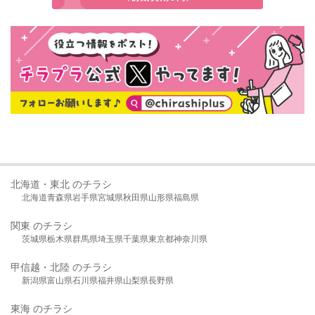
北海道・東北 のチラシ
北海道
青森県
岩手県
宮城県
秋田県
山形県
福島県
関東 のチラシ
茨城県
栃木県
群馬県
埼玉県
千葉県
東京都
神奈川県
甲信越・北陸 のチラシ
新潟県
富山県
石川県
福井県
山梨県
長野県
東海 のチラシ