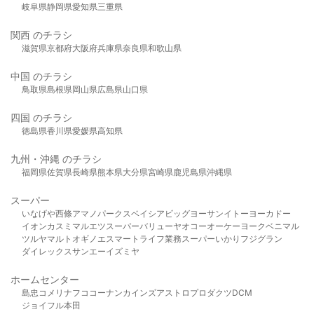
岐阜県
静岡県
愛知県
三重県
関西 のチラシ
滋賀県
京都府
大阪府
兵庫県
奈良県
和歌山県
中国 のチラシ
鳥取県
島根県
岡山県
広島県
山口県
四国 のチラシ
徳島県
香川県
愛媛県
高知県
九州・沖縄 のチラシ
福岡県
佐賀県
長崎県
熊本県
大分県
宮崎県
鹿児島県
沖縄県
スーパー
いなげや
西條
アマノパークス
ベイシア
ビッグヨーサン
イトーヨーカドー
イオン
カスミ
マルエツ
スーパーバリュー
ヤオコー
オーケー
ヨークベニマル
ツルヤ
マルト
オギノ
エスマート
ライフ
業務スーパー
いかり
フジグラン
ダイレックス
サンエー
イズミヤ
ホームセンター
島忠
コメリ
ナフコ
コーナン
カインズ
アストロプロダクツ
DCM
ジョイフル本田