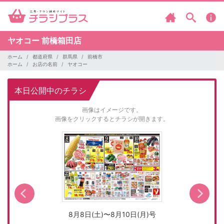
ヤオコー
前橋箱田店
ホーム
都道府県
群馬県
前橋市
ホーム
お店の名前
ヤオコー
本日公開中のチラシ
画像はイメージです。
画像をクリックするとチラシが開きます。
8月8日(土)〜8月10日(月)号