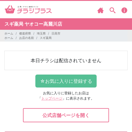
スギ薬局
ヤオコー高麗川店
ホーム
都道府県
埼玉県
日高市
ホーム
お店の名前
スギ薬局
本日チラシは配信されていません
お気に入りに登録したお店は
「
トップページ
」に表示されます。
公式店舗ページを開く