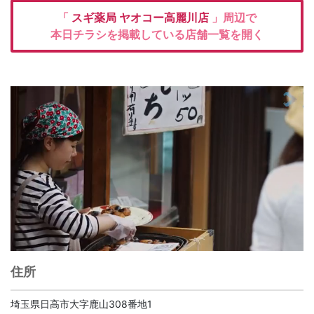
「
スギ薬局
ヤオコー高麗川店
」周辺で
本日チラシを掲載している店舗一覧を開く
住所
埼玉県日高市大字鹿山308番地1