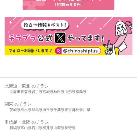
北海道・東北 のチラシ
北海道
青森県
岩手県
宮城県
秋田県
山形県
福島県
関東 のチラシ
茨城県
栃木県
群馬県
埼玉県
千葉県
東京都
神奈川県
甲信越・北陸 のチラシ
新潟県
富山県
石川県
福井県
山梨県
長野県