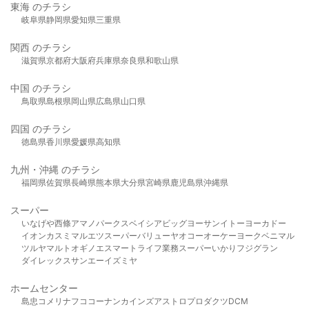
東海 のチラシ
岐阜県
静岡県
愛知県
三重県
関西 のチラシ
滋賀県
京都府
大阪府
兵庫県
奈良県
和歌山県
中国 のチラシ
鳥取県
島根県
岡山県
広島県
山口県
四国 のチラシ
徳島県
香川県
愛媛県
高知県
九州・沖縄 のチラシ
福岡県
佐賀県
長崎県
熊本県
大分県
宮崎県
鹿児島県
沖縄県
スーパー
いなげや
西條
アマノパークス
ベイシア
ビッグヨーサン
イトーヨーカドー
イオン
カスミ
マルエツ
スーパーバリュー
ヤオコー
オーケー
ヨークベニマル
ツルヤ
マルト
オギノ
エスマート
ライフ
業務スーパー
いかり
フジグラン
ダイレックス
サンエー
イズミヤ
ホームセンター
島忠
コメリ
ナフコ
コーナン
カインズ
アストロプロダクツ
DCM