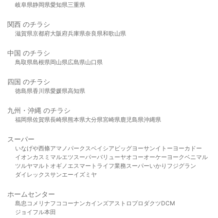
岐阜県
静岡県
愛知県
三重県
関西 のチラシ
滋賀県
京都府
大阪府
兵庫県
奈良県
和歌山県
中国 のチラシ
鳥取県
島根県
岡山県
広島県
山口県
四国 のチラシ
徳島県
香川県
愛媛県
高知県
九州・沖縄 のチラシ
福岡県
佐賀県
長崎県
熊本県
大分県
宮崎県
鹿児島県
沖縄県
スーパー
いなげや
西條
アマノパークス
ベイシア
ビッグヨーサン
イトーヨーカドー
イオン
カスミ
マルエツ
スーパーバリュー
ヤオコー
オーケー
ヨークベニマル
ツルヤ
マルト
オギノ
エスマート
ライフ
業務スーパー
いかり
フジグラン
ダイレックス
サンエー
イズミヤ
ホームセンター
島忠
コメリ
ナフコ
コーナン
カインズ
アストロプロダクツ
DCM
ジョイフル本田