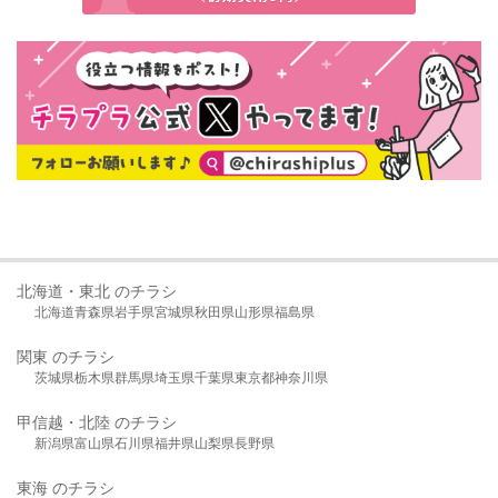
北海道・東北 のチラシ
北海道
青森県
岩手県
宮城県
秋田県
山形県
福島県
関東 のチラシ
茨城県
栃木県
群馬県
埼玉県
千葉県
東京都
神奈川県
甲信越・北陸 のチラシ
新潟県
富山県
石川県
福井県
山梨県
長野県
東海 のチラシ