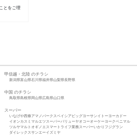
ことをご理
甲信越・北陸 のチラシ
新潟県
富山県
石川県
福井県
山梨県
長野県
中国 のチラシ
鳥取県
島根県
岡山県
広島県
山口県
スーパー
いなげや
西條
アマノパークス
ベイシア
ビッグヨーサン
イトーヨーカドー
イオン
カスミ
マルエツ
スーパーバリュー
ヤオコー
オーケー
ヨークベニマル
ツルヤ
マルト
オギノ
エスマート
ライフ
業務スーパー
いかり
フジグラン
ダイレックス
サンエー
イズミヤ