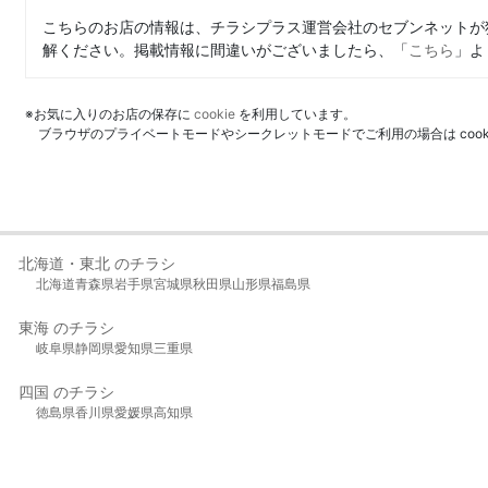
こちらのお店の情報は、チラシプラス運営会社のセブンネットが
解ください。掲載情報に間違いがございましたら、「
こちら
」よ
※お気に入りのお店の保存に
cookie
を利用しています。
ブラウザのプライベートモードやシークレットモードでご利用の場合は coo
北海道・東北 のチラシ
北海道
青森県
岩手県
宮城県
秋田県
山形県
福島県
東海 のチラシ
岐阜県
静岡県
愛知県
三重県
四国 のチラシ
徳島県
香川県
愛媛県
高知県