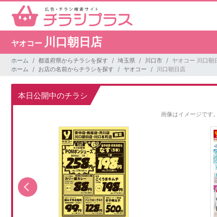
川口朝日店
ヤオコー
ホーム
都道府県からチラシを探す
埼玉県
川口市
ヤオコー 川口朝
ホーム
お店の名前からチラシを探す
ヤオコー
川口朝日店
本日公開中のチラシ
画像はイメージです