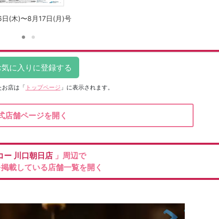
6日(木)〜8月17日(月)号
たお店は
「
トップページ
」に表示されます。
式店舗ページを開く
コー
川口朝日店
」周辺で
を掲載している店舗一覧を開く