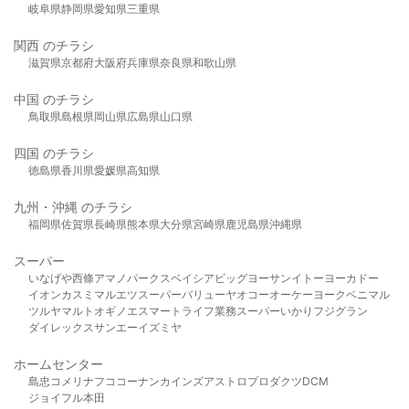
岐阜県
静岡県
愛知県
三重県
関西 のチラシ
滋賀県
京都府
大阪府
兵庫県
奈良県
和歌山県
中国 のチラシ
鳥取県
島根県
岡山県
広島県
山口県
四国 のチラシ
徳島県
香川県
愛媛県
高知県
九州・沖縄 のチラシ
福岡県
佐賀県
長崎県
熊本県
大分県
宮崎県
鹿児島県
沖縄県
スーパー
いなげや
西條
アマノパークス
ベイシア
ビッグヨーサン
イトーヨーカドー
イオン
カスミ
マルエツ
スーパーバリュー
ヤオコー
オーケー
ヨークベニマル
ツルヤ
マルト
オギノ
エスマート
ライフ
業務スーパー
いかり
フジグラン
ダイレックス
サンエー
イズミヤ
ホームセンター
島忠
コメリ
ナフコ
コーナン
カインズ
アストロプロダクツ
DCM
ジョイフル本田