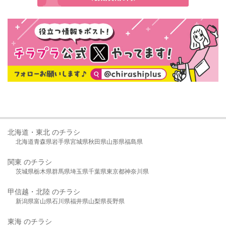
北海道・東北 のチラシ
北海道
青森県
岩手県
宮城県
秋田県
山形県
福島県
関東 のチラシ
茨城県
栃木県
群馬県
埼玉県
千葉県
東京都
神奈川県
甲信越・北陸 のチラシ
新潟県
富山県
石川県
福井県
山梨県
長野県
東海 のチラシ