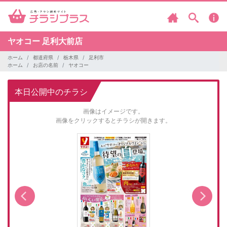
ヤオコー
足利大前店
ホーム
都道府県
栃木県
足利市
ホーム
お店の名前
ヤオコー
本日公開中のチラシ
画像はイメージです。
画像をクリックするとチラシが開きます。