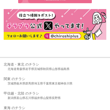
北海道・東北 のチラシ
北海道
青森県
岩手県
宮城県
秋田県
山形県
福島県
関東 のチラシ
茨城県
栃木県
群馬県
埼玉県
千葉県
東京都
神奈川県
甲信越・北陸 のチラシ
新潟県
富山県
石川県
福井県
山梨県
長野県
東海 のチラシ