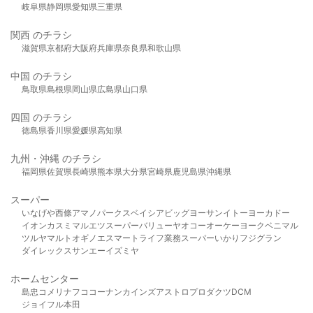
岐阜県
静岡県
愛知県
三重県
関西 のチラシ
滋賀県
京都府
大阪府
兵庫県
奈良県
和歌山県
中国 のチラシ
鳥取県
島根県
岡山県
広島県
山口県
四国 のチラシ
徳島県
香川県
愛媛県
高知県
九州・沖縄 のチラシ
福岡県
佐賀県
長崎県
熊本県
大分県
宮崎県
鹿児島県
沖縄県
スーパー
いなげや
西條
アマノパークス
ベイシア
ビッグヨーサン
イトーヨーカドー
イオン
カスミ
マルエツ
スーパーバリュー
ヤオコー
オーケー
ヨークベニマル
ツルヤ
マルト
オギノ
エスマート
ライフ
業務スーパー
いかり
フジグラン
ダイレックス
サンエー
イズミヤ
ホームセンター
島忠
コメリ
ナフコ
コーナン
カインズ
アストロプロダクツ
DCM
ジョイフル本田