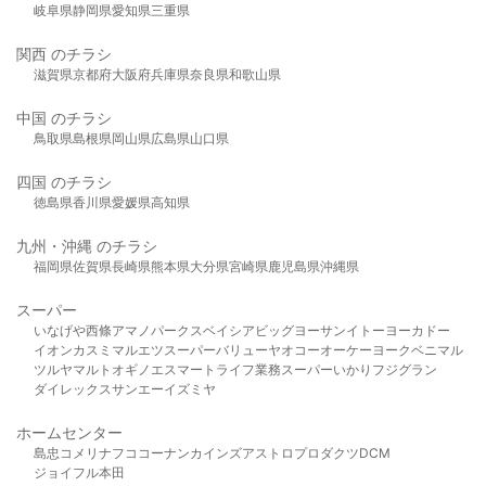
岐阜県
静岡県
愛知県
三重県
関西 のチラシ
滋賀県
京都府
大阪府
兵庫県
奈良県
和歌山県
中国 のチラシ
鳥取県
島根県
岡山県
広島県
山口県
四国 のチラシ
徳島県
香川県
愛媛県
高知県
九州・沖縄 のチラシ
福岡県
佐賀県
長崎県
熊本県
大分県
宮崎県
鹿児島県
沖縄県
スーパー
いなげや
西條
アマノパークス
ベイシア
ビッグヨーサン
イトーヨーカドー
イオン
カスミ
マルエツ
スーパーバリュー
ヤオコー
オーケー
ヨークベニマル
ツルヤ
マルト
オギノ
エスマート
ライフ
業務スーパー
いかり
フジグラン
ダイレックス
サンエー
イズミヤ
ホームセンター
島忠
コメリ
ナフコ
コーナン
カインズ
アストロプロダクツ
DCM
ジョイフル本田