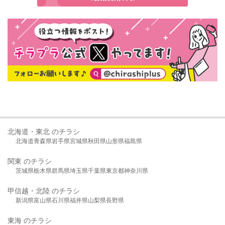
北海道・東北 のチラシ
北海道
青森県
岩手県
宮城県
秋田県
山形県
福島県
関東 のチラシ
茨城県
栃木県
群馬県
埼玉県
千葉県
東京都
神奈川県
甲信越・北陸 のチラシ
新潟県
富山県
石川県
福井県
山梨県
長野県
東海 のチラシ