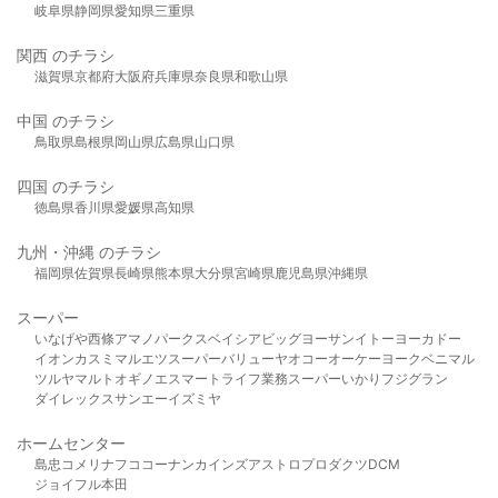
岐阜県
静岡県
愛知県
三重県
関西 のチラシ
滋賀県
京都府
大阪府
兵庫県
奈良県
和歌山県
中国 のチラシ
鳥取県
島根県
岡山県
広島県
山口県
四国 のチラシ
徳島県
香川県
愛媛県
高知県
九州・沖縄 のチラシ
福岡県
佐賀県
長崎県
熊本県
大分県
宮崎県
鹿児島県
沖縄県
スーパー
いなげや
西條
アマノパークス
ベイシア
ビッグヨーサン
イトーヨーカドー
イオン
カスミ
マルエツ
スーパーバリュー
ヤオコー
オーケー
ヨークベニマル
ツルヤ
マルト
オギノ
エスマート
ライフ
業務スーパー
いかり
フジグラン
ダイレックス
サンエー
イズミヤ
ホームセンター
島忠
コメリ
ナフコ
コーナン
カインズ
アストロプロダクツ
DCM
ジョイフル本田