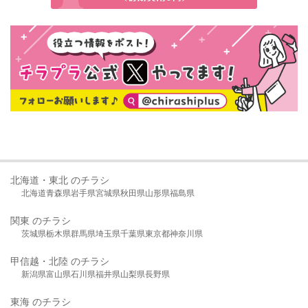
北海道・東北 のチラシ
北海道
青森県
岩手県
宮城県
秋田県
山形県
福島県
関東 のチラシ
茨城県
栃木県
群馬県
埼玉県
千葉県
東京都
神奈川県
甲信越・北陸 のチラシ
新潟県
富山県
石川県
福井県
山梨県
長野県
東海 のチラシ