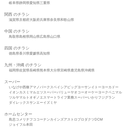
岐阜県
静岡県
愛知県
三重県
関西 のチラシ
滋賀県
京都府
大阪府
兵庫県
奈良県
和歌山県
中国 のチラシ
鳥取県
島根県
岡山県
広島県
山口県
四国 のチラシ
徳島県
香川県
愛媛県
高知県
九州・沖縄 のチラシ
福岡県
佐賀県
長崎県
熊本県
大分県
宮崎県
鹿児島県
沖縄県
スーパー
いなげや
西條
アマノパークス
ベイシア
ビッグヨーサン
イトーヨーカドー
イオン
カスミ
マルエツ
スーパーバリュー
ヤオコー
オーケー
ヨークベニマル
ツルヤ
マルト
オギノ
エスマート
ライフ
業務スーパー
いかり
フジグラン
ダイレックス
サンエー
イズミヤ
ホームセンター
島忠
コメリ
ナフコ
コーナン
カインズ
アストロプロダクツ
DCM
ジョイフル本田