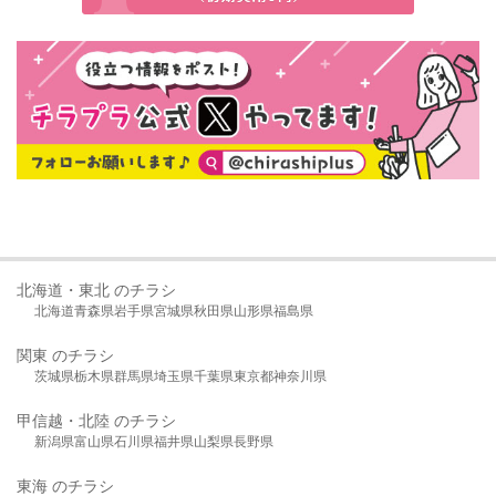
北海道・東北 のチラシ
北海道
青森県
岩手県
宮城県
秋田県
山形県
福島県
関東 のチラシ
茨城県
栃木県
群馬県
埼玉県
千葉県
東京都
神奈川県
甲信越・北陸 のチラシ
新潟県
富山県
石川県
福井県
山梨県
長野県
東海 のチラシ