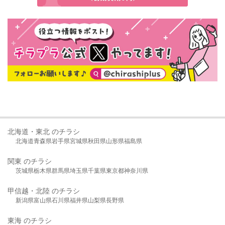
北海道・東北 のチラシ
北海道
青森県
岩手県
宮城県
秋田県
山形県
福島県
関東 のチラシ
茨城県
栃木県
群馬県
埼玉県
千葉県
東京都
神奈川県
甲信越・北陸 のチラシ
新潟県
富山県
石川県
福井県
山梨県
長野県
東海 のチラシ