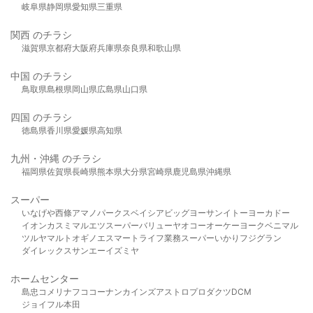
岐阜県
静岡県
愛知県
三重県
関西 のチラシ
滋賀県
京都府
大阪府
兵庫県
奈良県
和歌山県
中国 のチラシ
鳥取県
島根県
岡山県
広島県
山口県
四国 のチラシ
徳島県
香川県
愛媛県
高知県
九州・沖縄 のチラシ
福岡県
佐賀県
長崎県
熊本県
大分県
宮崎県
鹿児島県
沖縄県
スーパー
いなげや
西條
アマノパークス
ベイシア
ビッグヨーサン
イトーヨーカドー
イオン
カスミ
マルエツ
スーパーバリュー
ヤオコー
オーケー
ヨークベニマル
ツルヤ
マルト
オギノ
エスマート
ライフ
業務スーパー
いかり
フジグラン
ダイレックス
サンエー
イズミヤ
ホームセンター
島忠
コメリ
ナフコ
コーナン
カインズ
アストロプロダクツ
DCM
ジョイフル本田