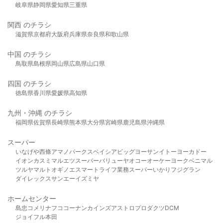
岐阜県
静岡県
愛知県
三重県
関西 のチラシ
滋賀県
京都府
大阪府
兵庫県
奈良県
和歌山県
中国 のチラシ
鳥取県
島根県
岡山県
広島県
山口県
四国 のチラシ
徳島県
香川県
愛媛県
高知県
九州・沖縄 のチラシ
福岡県
佐賀県
長崎県
熊本県
大分県
宮崎県
鹿児島県
沖縄県
スーパー
いなげや
西條
アマノパークス
ベイシア
ビッグヨーサン
イトーヨーカドー
イオン
カスミ
マルエツ
スーパーバリュー
ヤオコー
オーケー
ヨークベニマル
ツルヤ
マルト
オギノ
エスマート
ライフ
業務スーパー
いかり
フジグラン
ダイレックス
サンエー
イズミヤ
ホームセンター
島忠
コメリ
ナフコ
コーナン
カインズ
アストロプロダクツ
DCM
ジョイフル本田