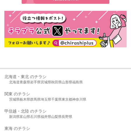
北海道・東北 のチラシ
北海道
青森県
岩手県
宮城県
秋田県
山形県
福島県
関東 のチラシ
茨城県
栃木県
群馬県
埼玉県
千葉県
東京都
神奈川県
甲信越・北陸 のチラシ
新潟県
富山県
石川県
福井県
山梨県
長野県
東海 のチラシ