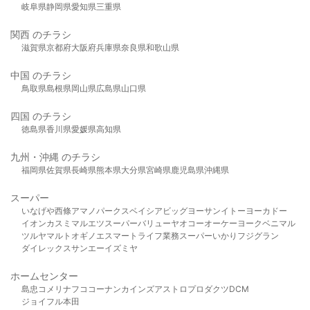
岐阜県
静岡県
愛知県
三重県
関西 のチラシ
滋賀県
京都府
大阪府
兵庫県
奈良県
和歌山県
中国 のチラシ
鳥取県
島根県
岡山県
広島県
山口県
四国 のチラシ
徳島県
香川県
愛媛県
高知県
九州・沖縄 のチラシ
福岡県
佐賀県
長崎県
熊本県
大分県
宮崎県
鹿児島県
沖縄県
スーパー
いなげや
西條
アマノパークス
ベイシア
ビッグヨーサン
イトーヨーカドー
イオン
カスミ
マルエツ
スーパーバリュー
ヤオコー
オーケー
ヨークベニマル
ツルヤ
マルト
オギノ
エスマート
ライフ
業務スーパー
いかり
フジグラン
ダイレックス
サンエー
イズミヤ
ホームセンター
島忠
コメリ
ナフコ
コーナン
カインズ
アストロプロダクツ
DCM
ジョイフル本田