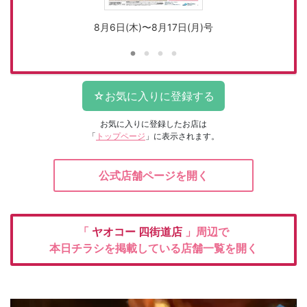
8月6日(木)〜8月17日(月)号
お気に入りに登録したお店は
「
トップページ
」に表示されます。
公式店舗ページを開く
「
ヤオコー
四街道店
」周辺で
本日チラシを掲載している店舗一覧を開く