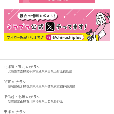
北海道・東北 のチラシ
北海道
青森県
岩手県
宮城県
秋田県
山形県
福島県
関東 のチラシ
茨城県
栃木県
群馬県
埼玉県
千葉県
東京都
神奈川県
甲信越・北陸 のチラシ
新潟県
富山県
石川県
福井県
山梨県
長野県
東海 のチラシ