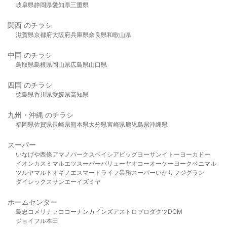
岐阜県
静岡県
愛知県
三重県
関西 のチラシ
滋賀県
京都府
大阪府
兵庫県
奈良県
和歌山県
中国 のチラシ
鳥取県
島根県
岡山県
広島県
山口県
四国 のチラシ
徳島県
香川県
愛媛県
高知県
九州・沖縄 のチラシ
福岡県
佐賀県
長崎県
熊本県
大分県
宮崎県
鹿児島県
沖縄県
スーパー
いなげや
西條
アマノパークス
ベイシア
ビッグヨーサン
イトーヨーカドー
イオン
カスミ
マルエツ
スーパーバリュー
ヤオコー
オーケー
ヨークベニマル
ツルヤ
マルト
オギノ
エスマート
ライフ
業務スーパー
いかり
フジグラン
ダイレックス
サンエー
イズミヤ
ホームセンター
島忠
コメリ
ナフコ
コーナン
カインズ
アストロプロダクツ
DCM
ジョイフル本田