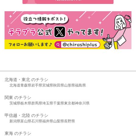
北海道・東北 のチラシ
北海道
青森県
岩手県
宮城県
秋田県
山形県
福島県
関東 のチラシ
茨城県
栃木県
群馬県
埼玉県
千葉県
東京都
神奈川県
甲信越・北陸 のチラシ
新潟県
富山県
石川県
福井県
山梨県
長野県
東海 のチラシ