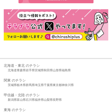
北海道・東北 のチラシ
北海道
青森県
岩手県
宮城県
秋田県
山形県
福島県
関東 のチラシ
茨城県
栃木県
群馬県
埼玉県
千葉県
東京都
神奈川県
甲信越・北陸 のチラシ
新潟県
富山県
石川県
福井県
山梨県
長野県
東海 のチラシ