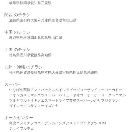
岐阜県
静岡県
愛知県
三重県
関西 のチラシ
滋賀県
京都府
大阪府
兵庫県
奈良県
和歌山県
中国 のチラシ
鳥取県
島根県
岡山県
広島県
山口県
四国 のチラシ
徳島県
香川県
愛媛県
高知県
九州・沖縄 のチラシ
福岡県
佐賀県
長崎県
熊本県
大分県
宮崎県
鹿児島県
沖縄県
スーパー
いなげや
西條
アマノパークス
ベイシア
ビッグヨーサン
イトーヨーカドー
イオン
カスミ
マルエツ
スーパーバリュー
ヤオコー
オーケー
ヨークベニマル
ツルヤ
マルト
オギノ
エスマート
ライフ
業務スーパー
いかり
フジグラン
ダイレックス
サンエー
イズミヤ
ホームセンター
島忠
コメリ
ナフコ
コーナン
カインズ
アストロプロダクツ
DCM
ジョイフル本田