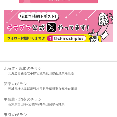
北海道・東北 のチラシ
北海道
青森県
岩手県
宮城県
秋田県
山形県
福島県
関東 のチラシ
茨城県
栃木県
群馬県
埼玉県
千葉県
東京都
神奈川県
甲信越・北陸 のチラシ
新潟県
富山県
石川県
福井県
山梨県
長野県
東海 のチラシ