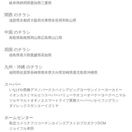
岐阜県
静岡県
愛知県
三重県
関西 のチラシ
滋賀県
京都府
大阪府
兵庫県
奈良県
和歌山県
中国 のチラシ
鳥取県
島根県
岡山県
広島県
山口県
四国 のチラシ
徳島県
香川県
愛媛県
高知県
九州・沖縄 のチラシ
福岡県
佐賀県
長崎県
熊本県
大分県
宮崎県
鹿児島県
沖縄県
スーパー
いなげや
西條
アマノパークス
ベイシア
ビッグヨーサン
イトーヨーカドー
イオン
カスミ
マルエツ
スーパーバリュー
ヤオコー
オーケー
ヨークベニマル
ツルヤ
マルト
オギノ
エスマート
ライフ
業務スーパー
いかり
フジグラン
ダイレックス
サンエー
イズミヤ
ホームセンター
島忠
コメリ
ナフコ
コーナン
カインズ
アストロプロダクツ
DCM
ジョイフル本田