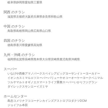
岐阜県
静岡県
愛知県
三重県
関西 のチラシ
滋賀県
京都府
大阪府
兵庫県
奈良県
和歌山県
中国 のチラシ
鳥取県
島根県
岡山県
広島県
山口県
四国 のチラシ
徳島県
香川県
愛媛県
高知県
九州・沖縄 のチラシ
福岡県
佐賀県
長崎県
熊本県
大分県
宮崎県
鹿児島県
沖縄県
スーパー
いなげや
西條
アマノパークス
ベイシア
ビッグヨーサン
イトーヨーカドー
イオン
カスミ
マルエツ
スーパーバリュー
ヤオコー
オーケー
ヨークベニマル
ツルヤ
マルト
オギノ
エスマート
ライフ
業務スーパー
いかり
フジグラン
ダイレックス
サンエー
イズミヤ
ホームセンター
島忠
コメリ
ナフコ
コーナン
カインズ
アストロプロダクツ
DCM
ジョイフル本田