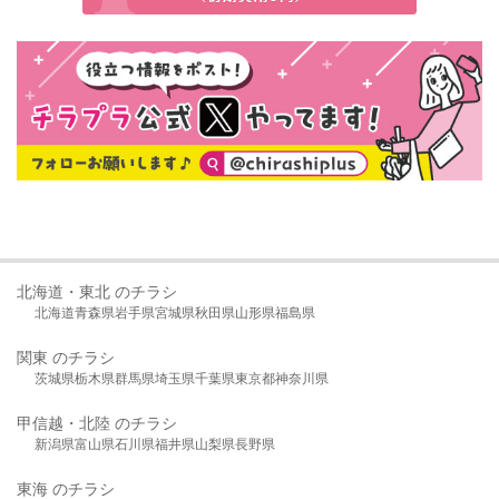
北海道・東北 のチラシ
北海道
青森県
岩手県
宮城県
秋田県
山形県
福島県
関東 のチラシ
茨城県
栃木県
群馬県
埼玉県
千葉県
東京都
神奈川県
甲信越・北陸 のチラシ
新潟県
富山県
石川県
福井県
山梨県
長野県
東海 のチラシ