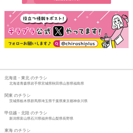
北海道・東北 のチラシ
北海道
青森県
岩手県
宮城県
秋田県
山形県
福島県
関東 のチラシ
茨城県
栃木県
群馬県
埼玉県
千葉県
東京都
神奈川県
甲信越・北陸 のチラシ
新潟県
富山県
石川県
福井県
山梨県
長野県
東海 のチラシ