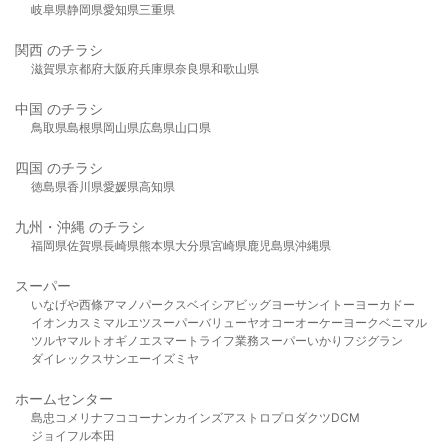
岐阜県
静岡県
愛知県
三重県
関西 のチラシ
滋賀県
京都府
大阪府
兵庫県
奈良県
和歌山県
中国 のチラシ
鳥取県
島根県
岡山県
広島県
山口県
四国 のチラシ
徳島県
香川県
愛媛県
高知県
九州・沖縄 のチラシ
福岡県
佐賀県
長崎県
熊本県
大分県
宮崎県
鹿児島県
沖縄県
スーパー
いなげや
西條
アマノパークス
ベイシア
ビッグヨーサン
イトーヨーカドー
イオン
カスミ
マルエツ
スーパーバリュー
ヤオコー
オーケー
ヨークベニマル
ツルヤ
マルト
オギノ
エスマート
ライフ
業務スーパー
いかり
フジグラン
ダイレックス
サンエー
イズミヤ
ホームセンター
島忠
コメリ
ナフコ
コーナン
カインズ
アストロプロダクツ
DCM
ジョイフル本田