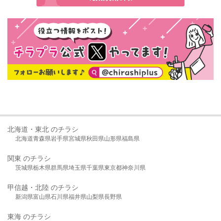
北海道・東北 のチラシ
北海道
青森県
岩手県
宮城県
秋田県
山形県
福島県
関東 のチラシ
茨城県
栃木県
群馬県
埼玉県
千葉県
東京都
神奈川県
甲信越・北陸 のチラシ
新潟県
富山県
石川県
福井県
山梨県
長野県
東海 のチラシ