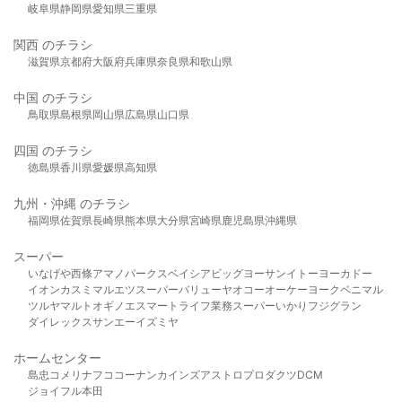
岐阜県
静岡県
愛知県
三重県
関西 のチラシ
滋賀県
京都府
大阪府
兵庫県
奈良県
和歌山県
中国 のチラシ
鳥取県
島根県
岡山県
広島県
山口県
四国 のチラシ
徳島県
香川県
愛媛県
高知県
九州・沖縄 のチラシ
福岡県
佐賀県
長崎県
熊本県
大分県
宮崎県
鹿児島県
沖縄県
スーパー
いなげや
西條
アマノパークス
ベイシア
ビッグヨーサン
イトーヨーカドー
イオン
カスミ
マルエツ
スーパーバリュー
ヤオコー
オーケー
ヨークベニマル
ツルヤ
マルト
オギノ
エスマート
ライフ
業務スーパー
いかり
フジグラン
ダイレックス
サンエー
イズミヤ
ホームセンター
島忠
コメリ
ナフコ
コーナン
カインズ
アストロプロダクツ
DCM
ジョイフル本田