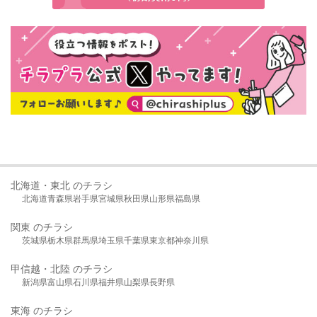
北海道・東北 のチラシ
北海道
青森県
岩手県
宮城県
秋田県
山形県
福島県
関東 のチラシ
茨城県
栃木県
群馬県
埼玉県
千葉県
東京都
神奈川県
甲信越・北陸 のチラシ
新潟県
富山県
石川県
福井県
山梨県
長野県
東海 のチラシ