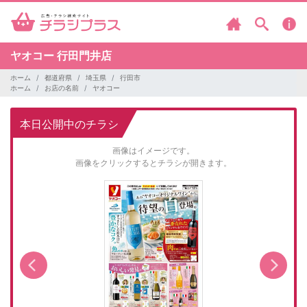
ヤオコー
行田門井店
ホーム
都道府県
埼玉県
行田市
ホーム
お店の名前
ヤオコー
本日公開中のチラシ
画像はイメージです。
画像をクリックするとチラシが開きます。