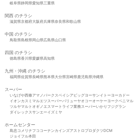
岐阜県
静岡県
愛知県
三重県
関西 のチラシ
滋賀県
京都府
大阪府
兵庫県
奈良県
和歌山県
中国 のチラシ
鳥取県
島根県
岡山県
広島県
山口県
四国 のチラシ
徳島県
香川県
愛媛県
高知県
九州・沖縄 のチラシ
福岡県
佐賀県
長崎県
熊本県
大分県
宮崎県
鹿児島県
沖縄県
スーパー
いなげや
西條
アマノパークス
ベイシア
ビッグヨーサン
イトーヨーカドー
イオン
カスミ
マルエツ
スーパーバリュー
ヤオコー
オーケー
ヨークベニマル
ツルヤ
マルト
オギノ
エスマート
ライフ
業務スーパー
いかり
フジグラン
ダイレックス
サンエー
イズミヤ
ホームセンター
島忠
コメリ
ナフコ
コーナン
カインズ
アストロプロダクツ
DCM
ジョイフル本田