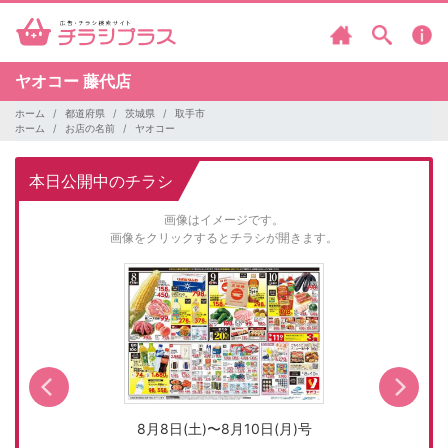
ヤオコー
藤代店
ホーム
都道府県
茨城県
取手市
ホーム
お店の名前
ヤオコー
本日公開中のチラシ
画像はイメージです。
画像をクリックするとチラシが開きます。
8月8日(土)〜8月10日(月)号