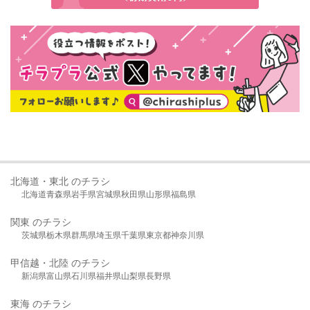
北海道・東北 のチラシ
北海道
青森県
岩手県
宮城県
秋田県
山形県
福島県
関東 のチラシ
茨城県
栃木県
群馬県
埼玉県
千葉県
東京都
神奈川県
甲信越・北陸 のチラシ
新潟県
富山県
石川県
福井県
山梨県
長野県
東海 のチラシ