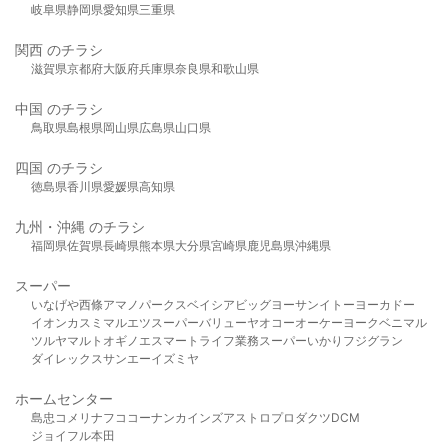
岐阜県
静岡県
愛知県
三重県
関西 のチラシ
滋賀県
京都府
大阪府
兵庫県
奈良県
和歌山県
中国 のチラシ
鳥取県
島根県
岡山県
広島県
山口県
四国 のチラシ
徳島県
香川県
愛媛県
高知県
九州・沖縄 のチラシ
福岡県
佐賀県
長崎県
熊本県
大分県
宮崎県
鹿児島県
沖縄県
スーパー
いなげや
西條
アマノパークス
ベイシア
ビッグヨーサン
イトーヨーカドー
イオン
カスミ
マルエツ
スーパーバリュー
ヤオコー
オーケー
ヨークベニマル
ツルヤ
マルト
オギノ
エスマート
ライフ
業務スーパー
いかり
フジグラン
ダイレックス
サンエー
イズミヤ
ホームセンター
島忠
コメリ
ナフコ
コーナン
カインズ
アストロプロダクツ
DCM
ジョイフル本田