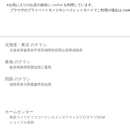
※お気に入りのお店の保存に
cookie
を利用しています。
ブラウザのプライベートモードやシークレットモードでご利用の場合は coo
北海道・東北 のチラシ
北海道
青森県
岩手県
宮城県
秋田県
山形県
福島県
東海 のチラシ
岐阜県
静岡県
愛知県
三重県
四国 のチラシ
徳島県
香川県
愛媛県
高知県
ホームセンター
島忠
コメリ
ナフコ
コーナン
カインズ
アストロプロダクツ
DCM
ジョイフル本田