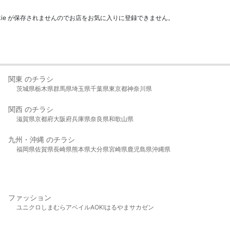
kie が保存されませんのでお店をお気に入りに登録できません。
関東 のチラシ
茨城県
栃木県
群馬県
埼玉県
千葉県
東京都
神奈川県
関西 のチラシ
滋賀県
京都府
大阪府
兵庫県
奈良県
和歌山県
九州・沖縄 のチラシ
福岡県
佐賀県
長崎県
熊本県
大分県
宮崎県
鹿児島県
沖縄県
ファッション
ユニクロ
しまむら
アベイル
AOKI
はるやま
サカゼン