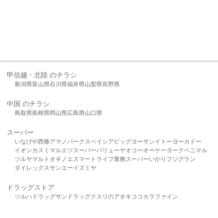
甲信越・北陸 のチラシ
新潟県
富山県
石川県
福井県
山梨県
長野県
中国 のチラシ
鳥取県
島根県
岡山県
広島県
山口県
スーパー
いなげや
西條
アマノパークス
ベイシア
ビッグヨーサン
イトーヨーカドー
イオン
カスミ
マルエツ
スーパーバリュー
ヤオコー
オーケー
ヨークベニマル
ツルヤ
マルト
オギノ
エスマート
ライフ
業務スーパー
いかり
フジグラン
ダイレックス
サンエー
イズミヤ
ドラッグストア
ツルハドラッグ
サンドラッグ
クスリのアオキ
ココカラファイン